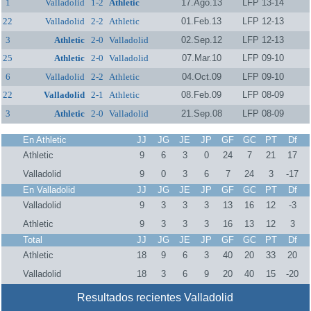
1
Valladolid
1-2
Athletic
17.Ago.13
LFP 13-14
22
Valladolid
2-2
Athletic
01.Feb.13
LFP 12-13
3
Athletic
2-0
Valladolid
02.Sep.12
LFP 12-13
25
Athletic
2-0
Valladolid
07.Mar.10
LFP 09-10
6
Valladolid
2-2
Athletic
04.Oct.09
LFP 09-10
22
Valladolid
2-1
Athletic
08.Feb.09
LFP 08-09
3
Athletic
2-0
Valladolid
21.Sep.08
LFP 08-09
En Athletic
JJ
JG
JE
JP
GF
GC
PT
Df
Athletic
9
6
3
0
24
7
21
17
Valladolid
9
0
3
6
7
24
3
-17
En Valladolid
JJ
JG
JE
JP
GF
GC
PT
Df
Valladolid
9
3
3
3
13
16
12
-3
Athletic
9
3
3
3
16
13
12
3
Total
JJ
JG
JE
JP
GF
GC
PT
Df
Athletic
18
9
6
3
40
20
33
20
Valladolid
18
3
6
9
20
40
15
-20
Resultados recientes Valladolid