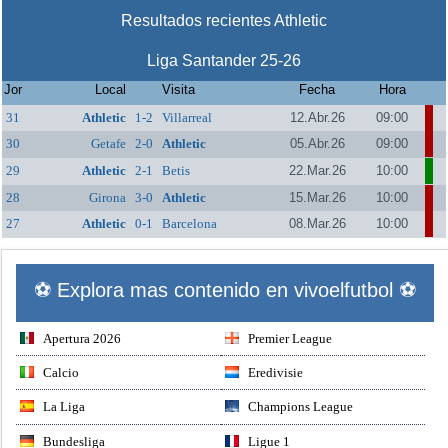
Resultados recientes Athletic
Liga Santander 25-26
Jor
Local
Visita
Fecha
Hora
31
Athletic
1-2
Villarreal
12.Abr.26
09:00
30
Getafe
2-0
Athletic
05.Abr.26
09:00
29
Athletic
2-1
Betis
22.Mar.26
10:00
28
Girona
3-0
Athletic
15.Mar.26
10:00
27
Athletic
0-1
Barcelona
08.Mar.26
10:00
⚽ Explora mas contenido en vivoelfutbol ⚽
Apertura 2026
Premier League
Calcio
Eredivisie
La Liga
Champions League
Bundesliga
Ligue 1