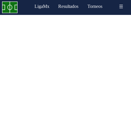
LigaMx
Resultados
Torneos
☰