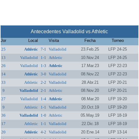
Antecedentes Valladolid vs Athletic
Jor
Local
Visita
Fecha
Torneo
25
Athletic
7-1
Valladolid
23.Feb.25
LFP 24-25
13
Valladolid
1-1
Athletic
10.Nov.24
LFP 24-25
26
Valladolid
1-3
Athletic
17.Mar.23
LFP 22-23
14
Athletic
3-0
Valladolid
08.Nov.22
LFP 22-23
33
Athletic
2-2
Valladolid
28.Abr.21
LFP 20-21
9
Valladolid
2-1
Athletic
08.Nov.20
LFP 20-21
27
Valladolid
1-4
Athletic
08.Mar.20
LFP 19-20
9
Athletic
1-1
Valladolid
20.Oct.19
LFP 19-20
36
Valladolid
1-0
Athletic
05.May.19
LFP 18-19
17
Athletic
1-1
Valladolid
22.Dic.18
LFP 18-19
20
Athletic
4-2
Valladolid
20.Ene.14
LFP 13-14