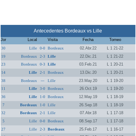
Antecedentes Bordeaux vs Lille
Jor
Local
Visita
Fecha
Torneo
30
Lille
0-0
Bordeaux
02.Abr.22
L 1 21-22
19
Bordeaux
2-3
Lille
22.Dic.21
L 1 21-22
23
Bordeaux
0-3
Lille
03.Feb.21
L 1 20-21
14
Lille
2-1
Bordeaux
13.Dic.20
L 1 20-21
38
Bordeaux
---
Lille
23.May.20
L 1 19-20
11
Lille
3-0
Bordeaux
26.Oct.19
L 1 19-20
36
Lille
1-0
Bordeaux
12.May.19
L 1 18-19
7
Bordeaux
1-0
Lille
26.Sep.18
L 1 18-19
32
Bordeaux
2-1
Lille
07.Abr.18
L 1 17-18
5
Lille
0-0
Bordeaux
08.Sep.17
L 1 17-18
27
Lille
2-3
Bordeaux
25.Feb.17
L 1 16-17