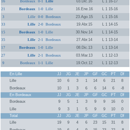
16
Bordeaux
0-1
Lille
03.Dic.16
L 1 16-17
21
Bordeaux
1-0
Lille
16.Ene.16
L 1 15-16
3
Lille
0-0
Bordeaux
23.Ago.15
L 1 15-16
33
Lille
2-0
Bordeaux
19.Abr.15
L 1 14-15
15
Bordeaux
1-0
Lille
30.Nov.14
L 1 14-15
35
Lille
2-1
Bordeaux
27.Abr.14
L 1 13-14
17
Bordeaux
1-0
Lille
08.Dic.13
L 1 13-14
27
Lille
2-1
Bordeaux
03.Mar.13
L 1 12-13
9
Bordeaux
1-1
Lille
19.Oct.12
L 1 12-13
En Lille
JJ
JG
JE
JP
GF
GC
PT
Df
Lille
10
6
3
1
14
6
21
8
Bordeaux
10
1
3
6
6
14
6
-8
En Bordeaux
JJ
JG
JE
JP
GF
GC
PT
Df
Bordeaux
9
5
1
3
9
9
16
0
Lille
9
3
1
5
9
9
10
0
Total
JJ
JG
JE
JP
GF
GC
PT
Df
Lille
19
9
4
6
23
15
31
8
Bordeaux
19
6
4
9
15
23
22
-8