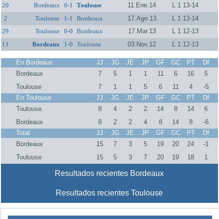
20
Bordeaux
0-1
Toulouse
11.Ene.14
L 1 13-14
2
Toulouse
1-1
Bordeaux
17.Ago.13
L 1 13-14
29
Toulouse
0-0
Bordeaux
17.Mar.13
L 1 12-13
11
Bordeaux
1-0
Toulouse
03.Nov.12
L 1 12-13
En Bordeaux
JJ
JG
JE
JP
GF
GC
PT
Df
Bordeaux
7
5
1
1
11
6
16
5
Toulouse
7
1
1
5
6
11
4
-5
En Toulouse
JJ
JG
JE
JP
GF
GC
PT
Df
Toulouse
8
4
2
2
14
8
14
6
Bordeaux
8
2
2
4
8
14
8
-6
Total
JJ
JG
JE
JP
GF
GC
PT
Df
Bordeaux
15
7
3
5
19
20
24
-1
Toulouse
15
5
3
7
20
19
18
1
Resultados recientes Bordeaux
Resultados recientes Toulouse