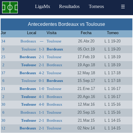
LigaMx
Resultados
Torneos
☰
Antecedentes Bordeaux vs Toulouse
Jor
Local
Visita
Fecha
Torneo
34
Bordeaux
---
Toulouse
26.Abr.20
L 1 19-20
9
Toulouse
1-3
Bordeaux
05.Oct.19
L 1 19-20
25
Bordeaux
2-1
Toulouse
17.Feb.19
L 1 18-19
2
Toulouse
2-1
Bordeaux
19.Ago.18
L 1 18-19
37
Bordeaux
4-2
Toulouse
12.May.18
L 1 17-18
6
Toulouse
0-1
Bordeaux
15.Sep.17
L 1 17-18
21
Bordeaux
1-0
Toulouse
21.Ene.17
L 1 16-17
2
Toulouse
4-1
Bordeaux
20.Ago.16
L 1 16-17
30
Toulouse
4-0
Bordeaux
12.Mar.16
L 1 15-16
6
Bordeaux
1-1
Toulouse
20.Sep.15
L 1 15-16
30
Toulouse
2-1
Bordeaux
21.Mar.15
L 1 14-15
12
Bordeaux
2-1
Toulouse
02.Nov.14
L 1 14-15