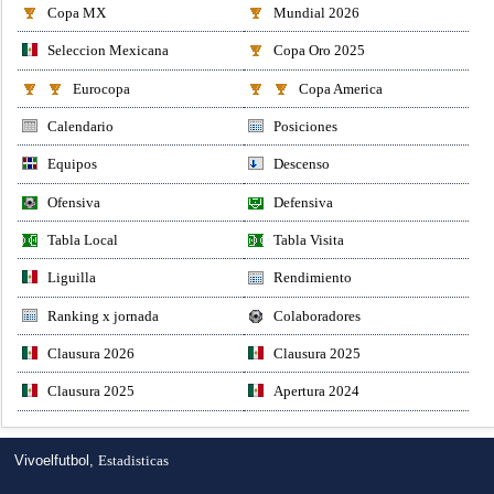
Copa MX
Mundial 2026
Seleccion Mexicana
Copa Oro 2025
Eurocopa
Copa America
Calendario
Posiciones
Equipos
Descenso
Ofensiva
Defensiva
Tabla Local
Tabla Visita
Liguilla
Rendimiento
Ranking x jornada
Colaboradores
Clausura 2026
Clausura 2025
Clausura 2025
Apertura 2024
Vivoelfutbol,
Estadisticas