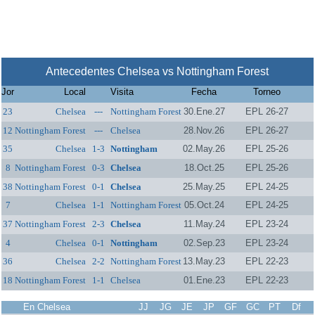
Antecedentes Chelsea vs Nottingham Forest
Jor
Local
Visita
Fecha
Torneo
23
Chelsea
---
Nottingham Forest
30.Ene.27
EPL 26-27
12
Nottingham Forest
---
Chelsea
28.Nov.26
EPL 26-27
35
Chelsea
1-3
Nottingham
02.May.26
EPL 25-26
Forest
8
Nottingham Forest
0-3
Chelsea
18.Oct.25
EPL 25-26
38
Nottingham Forest
0-1
Chelsea
25.May.25
EPL 24-25
7
Chelsea
1-1
Nottingham Forest
05.Oct.24
EPL 24-25
37
Nottingham Forest
2-3
Chelsea
11.May.24
EPL 23-24
4
Chelsea
0-1
Nottingham
02.Sep.23
EPL 23-24
Forest
36
Chelsea
2-2
Nottingham Forest
13.May.23
EPL 22-23
18
Nottingham Forest
1-1
Chelsea
01.Ene.23
EPL 22-23
En Chelsea
JJ
JG
JE
JP
GF
GC
PT
Df