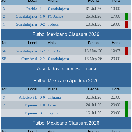
Jor
Local
Visita
Fecha
Hora
3
Puebla
1-1
Guadalajara
31.Jul.26
19:00
2
Guadalajara
1-0
FC Juarez
25.Jul.26
17:00
1
Guadalajara
0-2
Toluca
18.Jul.26
19:00
Futbol Mexicano Clausura 2026
Jor
Local
Visita
Fecha
Hora
SF
Guadalajara
1-2
Cruz Azul
16.May.26
19:07
SF
Cruz Azul
2-2
Guadalajara
13.May.26
20:00
Resultados recientes Tijuana
Futbol Mexicano Apertura 2026
Jor
Local
Visita
Fecha
Hora
3
Atletico SL
0-0
Tijuana
31.Jul.26
21:00
2
Tijuana
1-0
Leon
24.Jul.26
20:00
1
Tijuana
3-1
Tigres
16.Jul.26
20:00
Futbol Mexicano Clausura 2026
Jor
Local
Visita
Fecha
Hora