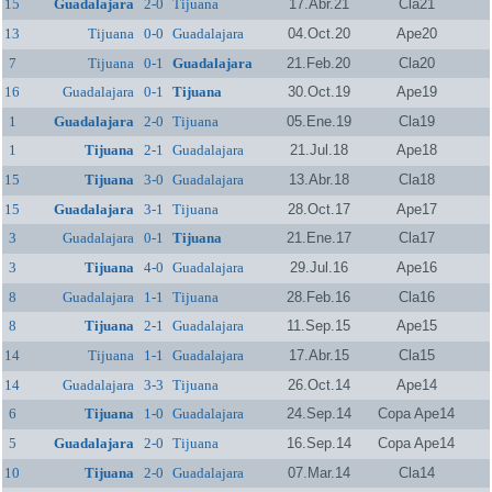
15
Guadalajara
2-0
Tijuana
17.Abr.21
Cla21
13
Tijuana
0-0
Guadalajara
04.Oct.20
Ape20
7
Tijuana
0-1
Guadalajara
21.Feb.20
Cla20
16
Guadalajara
0-1
Tijuana
30.Oct.19
Ape19
1
Guadalajara
2-0
Tijuana
05.Ene.19
Cla19
1
Tijuana
2-1
Guadalajara
21.Jul.18
Ape18
15
Tijuana
3-0
Guadalajara
13.Abr.18
Cla18
15
Guadalajara
3-1
Tijuana
28.Oct.17
Ape17
3
Guadalajara
0-1
Tijuana
21.Ene.17
Cla17
3
Tijuana
4-0
Guadalajara
29.Jul.16
Ape16
8
Guadalajara
1-1
Tijuana
28.Feb.16
Cla16
8
Tijuana
2-1
Guadalajara
11.Sep.15
Ape15
14
Tijuana
1-1
Guadalajara
17.Abr.15
Cla15
14
Guadalajara
3-3
Tijuana
26.Oct.14
Ape14
6
Tijuana
1-0
Guadalajara
24.Sep.14
Copa Ape14
5
Guadalajara
2-0
Tijuana
16.Sep.14
Copa Ape14
10
Tijuana
2-0
Guadalajara
07.Mar.14
Cla14