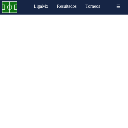
LigaMx
Resultados
Torneos
☰