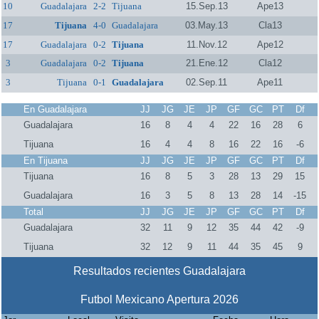
10
Guadalajara
2-2
Tijuana
15.Sep.13
Ape13
17
Tijuana
4-0
Guadalajara
03.May.13
Cla13
17
Guadalajara
0-2
Tijuana
11.Nov.12
Ape12
3
Guadalajara
0-2
Tijuana
21.Ene.12
Cla12
3
Tijuana
0-1
Guadalajara
02.Sep.11
Ape11
En Guadalajara
JJ
JG
JE
JP
GF
GC
PT
Df
Guadalajara
16
8
4
4
22
16
28
6
Tijuana
16
4
4
8
16
22
16
-6
En Tijuana
JJ
JG
JE
JP
GF
GC
PT
Df
Tijuana
16
8
5
3
28
13
29
15
Guadalajara
16
3
5
8
13
28
14
-15
Total
JJ
JG
JE
JP
GF
GC
PT
Df
Guadalajara
32
11
9
12
35
44
42
-9
Tijuana
32
12
9
11
44
35
45
9
Resultados recientes Guadalajara
Futbol Mexicano Apertura 2026