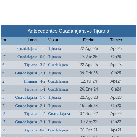
Antecedentes Guadalajara vs Tijuana
Jor
Local
Visita
Fecha
Torneo
5
Guadalajara
---
Tijuana
22.Ago.26
Ape26
17
Guadalajara
0-0
Tijuana
25.Abr.26
Cla26
6
Tijuana
3-3
Guadalajara
22.Ago.25
Ape25
6
Guadalajara
2-1
Tijuana
09.Feb.25
Cla25
2
Tijuana
4-2
Guadalajara
12.Jul.24
Ape24
3
Tijuana
1-1
Guadalajara
26.Ene.24
Cla24
5
Guadalajara
1-0
Tijuana
22.Ago.23
Ape23
7
Guadalajara
2-1
Tijuana
15.Feb.23
Cla23
13
Tijuana
1-2
Guadalajara
07.Sep.22
Ape22
15
Guadalajara
2-1
Tijuana
19.Abr.22
Cla22
14
Tijuana
0-0
Guadalajara
20.Oct.21
Ape21