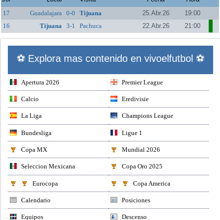
17
Guadalajara
0-0
Tijuana
25.Abr.26
19:00
16
Tijuana
3-1
Pachuca
22.Abr.26
21:00
⚽ Explora mas contenido en vivoelfutbol ⚽
Apertura 2026
Premier League
Calcio
Eredivisie
La Liga
Champions League
Bundesliga
Ligue 1
Copa MX
Mundial 2026
Seleccion Mexicana
Copa Oro 2025
Eurocopa
Copa America
Calendario
Posiciones
Equipos
Descenso