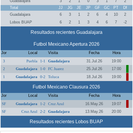
Guadalajara
3
2
1
0
3
1
7
2
Total
JJ
JG
JE
JP
GF
GC
PT
Df
Guadalajara
6
3
1
2
6
4
10
2
Lobos BUAP
6
2
1
3
4
6
7
-2
Resultados recientes Guadalajara
Futbol Mexicano Apertura 2026
Jor
Local
Visita
Fecha
Hora
3
Puebla
1-1
Guadalajara
31.Jul.26
19:00
2
Guadalajara
1-0
FC Juarez
25.Jul.26
17:00
1
Guadalajara
0-2
Toluca
18.Jul.26
19:00
Futbol Mexicano Clausura 2026
Jor
Local
Visita
Fecha
Hora
SF
Guadalajara
1-2
Cruz Azul
16.May.26
19:07
SF
Cruz Azul
2-2
Guadalajara
13.May.26
20:00
Resultados recientes Lobos BUAP