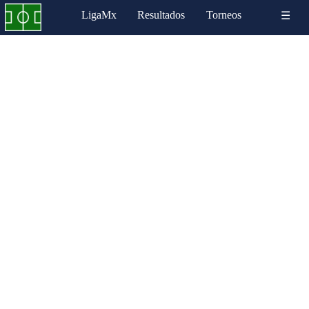
LigaMx
Resultados
Torneos
☰