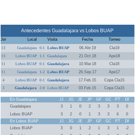
Antecedentes Guadalajara vs Lobos BUAP
Jor
Local
Visita
Fecha
Torneo
13
Guadalajara
0-1
Lobos BUAP
06.Abr.19
Cla19
13
Lobos BUAP
1-1
Guadalajara
21.Oct.18
Ape18
11
Lobos BUAP
0-1
Guadalajara
10.Mar.18
Cla18
11
Guadalajara
1-2
Lobos BUAP
26.Sep.17
Ape17
4
Lobos BUAP
0-1
Guadalajara
17.Feb.15
Copa Cla15
3
Guadalajara
2-0
Lobos BUAP
03.Feb.15
Copa Cla15
En Guadalajara
JJ
JG
JE
JP
GF
GC
PT
Df
Guadalajara
3
1
0
2
3
3
3
0
Lobos BUAP
3
2
0
1
3
3
6
0
En Lobos BUAP
JJ
JG
JE
JP
GF
GC
PT
Df
Lobos BUAP
3
0
1
2
1
3
1
-2