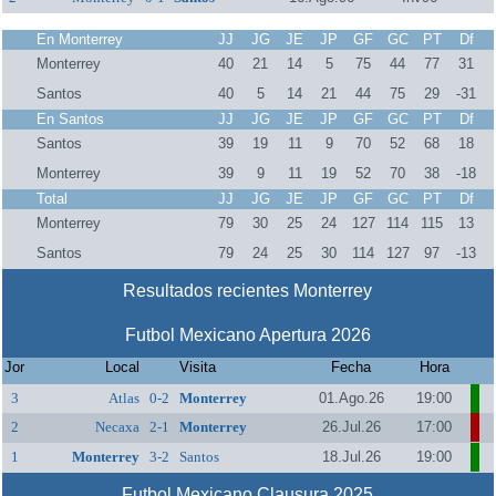
En Monterrey
JJ
JG
JE
JP
GF
GC
PT
Df
Monterrey
40
21
14
5
75
44
77
31
Santos
40
5
14
21
44
75
29
-31
En Santos
JJ
JG
JE
JP
GF
GC
PT
Df
Santos
39
19
11
9
70
52
68
18
Monterrey
39
9
11
19
52
70
38
-18
Total
JJ
JG
JE
JP
GF
GC
PT
Df
Monterrey
79
30
25
24
127
114
115
13
Santos
79
24
25
30
114
127
97
-13
Resultados recientes Monterrey
Futbol Mexicano Apertura 2026
Jor
Local
Visita
Fecha
Hora
3
Atlas
0-2
Monterrey
01.Ago.26
19:00
2
Necaxa
2-1
Monterrey
26.Jul.26
17:00
1
Monterrey
3-2
Santos
18.Jul.26
19:00
Futbol Mexicano Clausura 2025