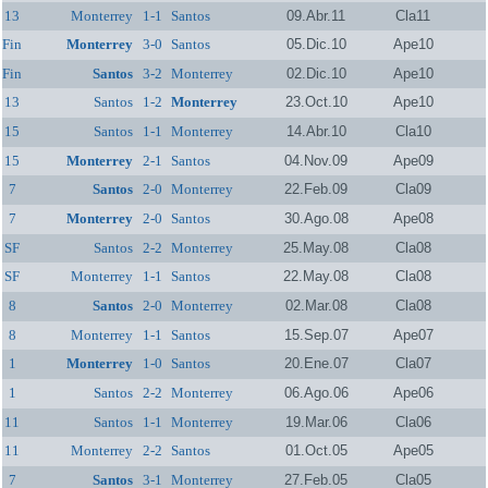
13
Monterrey
1-1
Santos
09.Abr.11
Cla11
Fin
Monterrey
3-0
Santos
05.Dic.10
Ape10
Fin
Santos
3-2
Monterrey
02.Dic.10
Ape10
13
Santos
1-2
Monterrey
23.Oct.10
Ape10
15
Santos
1-1
Monterrey
14.Abr.10
Cla10
15
Monterrey
2-1
Santos
04.Nov.09
Ape09
7
Santos
2-0
Monterrey
22.Feb.09
Cla09
7
Monterrey
2-0
Santos
30.Ago.08
Ape08
SF
Santos
2-2
Monterrey
25.May.08
Cla08
SF
Monterrey
1-1
Santos
22.May.08
Cla08
8
Santos
2-0
Monterrey
02.Mar.08
Cla08
8
Monterrey
1-1
Santos
15.Sep.07
Ape07
1
Monterrey
1-0
Santos
20.Ene.07
Cla07
1
Santos
2-2
Monterrey
06.Ago.06
Ape06
11
Santos
1-1
Monterrey
19.Mar.06
Cla06
11
Monterrey
2-2
Santos
01.Oct.05
Ape05
7
Santos
3-1
Monterrey
27.Feb.05
Cla05