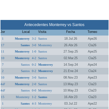
Antecedentes Monterrey vs Santos
Jor
Local
Visita
Fecha
Torneo
1
Monterrey
3-2
Santos
18.Jul.26
Ape26
17
Santos
3-0
Monterrey
26.Abr.26
Cla26
11
Monterrey
1-0
Santos
27.Sep.25
Ape25
10
Monterrey
4-2
Santos
02.Mar.25
Cla25
7
Santos
0-2
Monterrey
14.Sep.24
Ape24
2
Santos
0-2
Monterrey
21.Ene.24
Cla24
10
Monterrey
3-0
Santos
08.Nov.23
Ape23
4sF
Monterrey
2-0
Santos
13.May.23
Cla23
4sF
Santos
0-0
Monterrey
10.May.23
Cla23
15
Monterrey
1-2
Santos
16.Abr.23
Cla23
1
Santos
4-3
Monterrey
03.Jul.22
Ape22