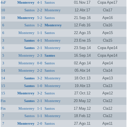
4sF
Monterrey
4-1
Santos
01.Nov.17
Copa Ape17
10
Santos
2-2
Monterrey
12.Abr.17
Cla17
10
Monterrey
5-2
Santos
21.Sep.16
Ape16
6
Santos
1-2
Monterrey
12.Feb.16
Cla16
6
Monterrey
1-1
Santos
22.Ago.15
Ape15
3
Santos
4-1
Monterrey
23.Ene.15
Cla15
6
Santos
2-1
Monterrey
23.Sep.14
Copa Ape14
5
Monterrey
2-3
Santos
16.Sep.14
Copa Ape14
3
Monterrey
0-0
Santos
02.Ago.14
Ape14
14
Monterrey
2-2
Santos
05.Abr.14
Cla14
14
Santos
3-2
Monterrey
18.Oct.13
Ape13
15
Santos
1-0
Monterrey
19.Abr.13
Cla13
15
Monterrey
3-2
Santos
27.Oct.12
Ape12
Fin
Santos
2-1
Monterrey
20.May.12
Cla12
Fin
Monterrey
1-1
Santos
17.May.12
Cla12
7
Santos
1-1
Monterrey
18.Feb.12
Cla12
7
Monterrey
2-0
Santos
27.Ago.11
Ape11