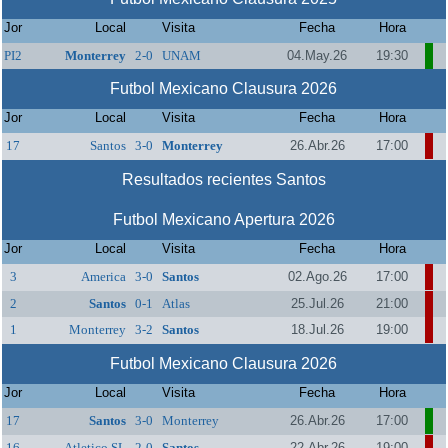
Jor
Local
Visita
Fecha
Hora
PI2
Monterrey
2-0
UNAM
04.May.26
19:30
Futbol Mexicano Clausura 2026
Jor
Local
Visita
Fecha
Hora
17
Santos
3-0
Monterrey
26.Abr.26
17:00
Resultados recientes Santos
Futbol Mexicano Apertura 2026
Jor
Local
Visita
Fecha
Hora
3
America
3-0
Santos
02.Ago.26
17:00
2
Santos
0-1
Atlas
25.Jul.26
21:00
1
Monterrey
3-2
Santos
18.Jul.26
19:00
Futbol Mexicano Clausura 2026
Jor
Local
Visita
Fecha
Hora
17
Santos
3-0
Monterrey
26.Abr.26
17:00
16
Atletico SL
2-0
Santos
22.Abr.26
19:00