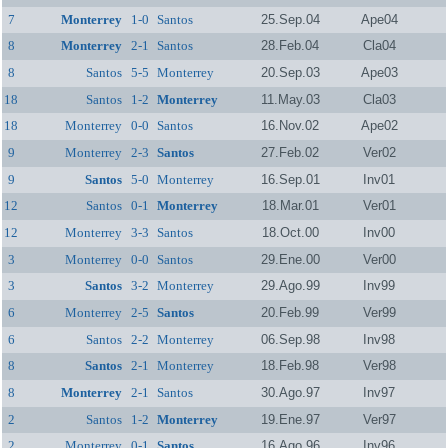
7
Monterrey
1-0
Santos
25.Sep.04
Ape04
8
Monterrey
2-1
Santos
28.Feb.04
Cla04
8
Santos
5-5
Monterrey
20.Sep.03
Ape03
18
Santos
1-2
Monterrey
11.May.03
Cla03
18
Monterrey
0-0
Santos
16.Nov.02
Ape02
9
Monterrey
2-3
Santos
27.Feb.02
Ver02
9
Santos
5-0
Monterrey
16.Sep.01
Inv01
12
Santos
0-1
Monterrey
18.Mar.01
Ver01
12
Monterrey
3-3
Santos
18.Oct.00
Inv00
3
Monterrey
0-0
Santos
29.Ene.00
Ver00
3
Santos
3-2
Monterrey
29.Ago.99
Inv99
6
Monterrey
2-5
Santos
20.Feb.99
Ver99
6
Santos
2-2
Monterrey
06.Sep.98
Inv98
8
Santos
2-1
Monterrey
18.Feb.98
Ver98
8
Monterrey
2-1
Santos
30.Ago.97
Inv97
2
Santos
1-2
Monterrey
19.Ene.97
Ver97
2
Monterrey
0-1
Santos
16.Ago.96
Inv96