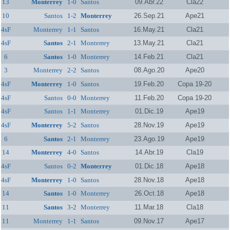
13
Monterrey
1-0
Santos
09.Abr.22
Cla22
10
Santos
1-2
Monterrey
26.Sep.21
Ape21
4sF
Monterrey
1-1
Santos
16.May.21
Cla21
4sF
Santos
2-1
Monterrey
13.May.21
Cla21
6
Santos
1-0
Monterrey
14.Feb.21
Cla21
3
Monterrey
2-2
Santos
08.Ago.20
Ape20
4sF
Monterrey
1-0
Santos
19.Feb.20
Copa 19-20
4sF
Santos
0-0
Monterrey
11.Feb.20
Copa 19-20
4sF
Santos
1-1
Monterrey
01.Dic.19
Ape19
4sF
Monterrey
5-2
Santos
28.Nov.19
Ape19
6
Santos
2-1
Monterrey
23.Ago.19
Ape19
14
Monterrey
4-0
Santos
14.Abr.19
Cla19
4sF
Santos
0-2
Monterrey
01.Dic.18
Ape18
4sF
Monterrey
1-0
Santos
28.Nov.18
Ape18
14
Santos
1-0
Monterrey
26.Oct.18
Ape18
11
Santos
3-2
Monterrey
11.Mar.18
Cla18
11
Monterrey
1-1
Santos
09.Nov.17
Ape17