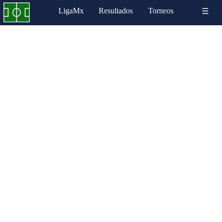
LigaMx
Resultados
Torneos
☰