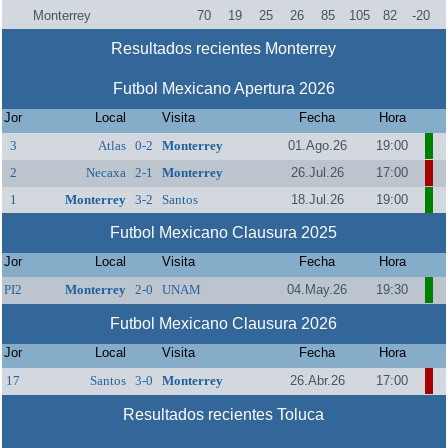
Monterrey
70
19
25
26
85
105
82
-20
Resultados recientes Monterrey
Futbol Mexicano Apertura 2026
Jor
Local
Visita
Fecha
Hora
3
Atlas
0-2
Monterrey
01.Ago.26
19:00
2
Necaxa
2-1
Monterrey
26.Jul.26
17:00
1
Monterrey
3-2
Santos
18.Jul.26
19:00
Futbol Mexicano Clausura 2025
Jor
Local
Visita
Fecha
Hora
PI2
Monterrey
2-0
UNAM
04.May.26
19:30
Futbol Mexicano Clausura 2026
Jor
Local
Visita
Fecha
Hora
17
Santos
3-0
Monterrey
26.Abr.26
17:00
Resultados recientes Toluca