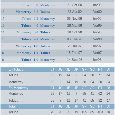
13
Toluca
0-0
Monterrey
21.Oct.00
Inv00
15
Monterrey
6-2
Toluca
22.Abr.00
Ver00
15
Toluca
2-2
Monterrey
06.Nov.99
Inv99
11
Toluca
4-0
Monterrey
28.Mar.99
Ver99
11
Monterrey
0-3
Toluca
10.Oct.98
Inv98
1
Toluca
2-1
Monterrey
03.Ene.98
Ver98
1
Monterrey
1-0
Toluca
26.Jul.97
Inv97
6
Monterrey
1-4
Toluca
15.Feb.97
Ver97
6
Toluca
1-0
Monterrey
14.Sep.96
Inv96
En Toluca
JJ
JG
JE
JP
GF
GC
PT
Df
Toluca
35
19
14
2
64
30
71
34
Monterrey
35
2
14
19
30
64
20
-34
En Monterrey
JJ
JG
JE
JP
GF
GC
PT
Df
Monterrey
35
17
11
7
55
41
62
14
Toluca
35
7
11
17
41
55
32
-14
Total
JJ
JG
JE
JP
GF
GC
PT
Df
Toluca
70
26
25
19
105
85
103
20