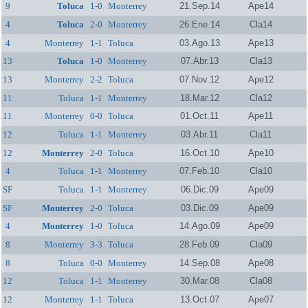
9
Toluca
1-0
Monterrey
21.Sep.14
Ape14
4
Toluca
2-0
Monterrey
26.Ene.14
Cla14
4
Monterrey
1-1
Toluca
03.Ago.13
Ape13
13
Toluca
1-0
Monterrey
07.Abr.13
Cla13
13
Monterrey
2-2
Toluca
07.Nov.12
Ape12
11
Toluca
1-1
Monterrey
18.Mar.12
Cla12
11
Monterrey
0-0
Toluca
01.Oct.11
Ape11
12
Toluca
1-1
Monterrey
03.Abr.11
Cla11
12
Monterrey
2-0
Toluca
16.Oct.10
Ape10
4
Toluca
1-1
Monterrey
07.Feb.10
Cla10
SF
Toluca
1-1
Monterrey
06.Dic.09
Ape09
SF
Monterrey
2-0
Toluca
03.Dic.09
Ape09
4
Monterrey
1-0
Toluca
14.Ago.09
Ape09
8
Monterrey
3-3
Toluca
28.Feb.09
Cla09
8
Toluca
0-0
Monterrey
14.Sep.08
Ape08
12
Toluca
1-1
Monterrey
30.Mar.08
Cla08
12
Monterrey
1-1
Toluca
13.Oct.07
Ape07