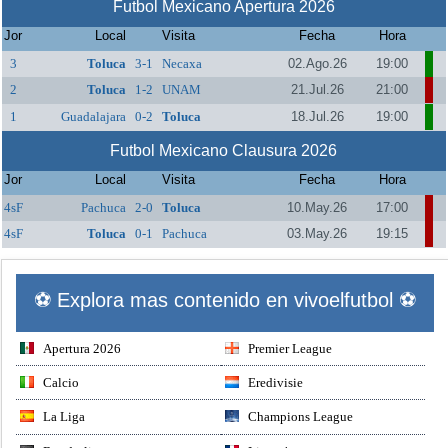
Futbol Mexicano Apertura 2026
Jor
Local
Visita
Fecha
Hora
3
Toluca
3-1
Necaxa
02.Ago.26
19:00
2
Toluca
1-2
UNAM
21.Jul.26
21:00
1
Guadalajara
0-2
Toluca
18.Jul.26
19:00
Futbol Mexicano Clausura 2026
Jor
Local
Visita
Fecha
Hora
4sF
Pachuca
2-0
Toluca
10.May.26
17:00
4sF
Toluca
0-1
Pachuca
03.May.26
19:15
⚽ Explora mas contenido en vivoelfutbol ⚽
Apertura 2026
Premier League
Calcio
Eredivisie
La Liga
Champions League