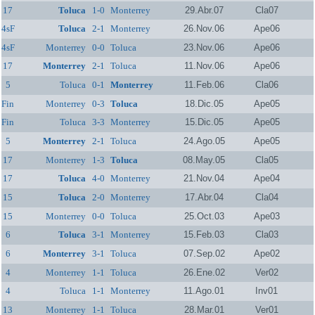
17
Toluca
1-0
Monterrey
29.Abr.07
Cla07
4sF
Toluca
2-1
Monterrey
26.Nov.06
Ape06
4sF
Monterrey
0-0
Toluca
23.Nov.06
Ape06
17
Monterrey
2-1
Toluca
11.Nov.06
Ape06
5
Toluca
0-1
Monterrey
11.Feb.06
Cla06
Fin
Monterrey
0-3
Toluca
18.Dic.05
Ape05
Fin
Toluca
3-3
Monterrey
15.Dic.05
Ape05
5
Monterrey
2-1
Toluca
24.Ago.05
Ape05
17
Monterrey
1-3
Toluca
08.May.05
Cla05
17
Toluca
4-0
Monterrey
21.Nov.04
Ape04
15
Toluca
2-0
Monterrey
17.Abr.04
Cla04
15
Monterrey
0-0
Toluca
25.Oct.03
Ape03
6
Toluca
3-1
Monterrey
15.Feb.03
Cla03
6
Monterrey
3-1
Toluca
07.Sep.02
Ape02
4
Monterrey
1-1
Toluca
26.Ene.02
Ver02
4
Toluca
1-1
Monterrey
11.Ago.01
Inv01
13
Monterrey
1-1
Toluca
28.Mar.01
Ver01