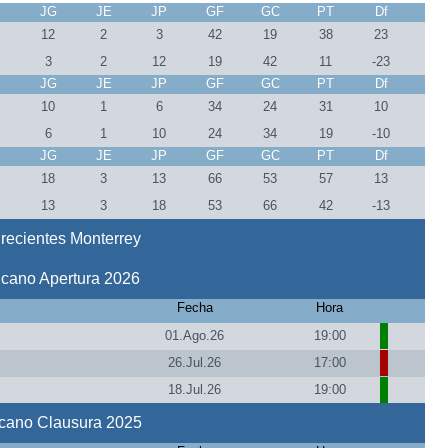
J
JG
JE
JP
GF
GC
PT
Df
7
12
2
3
42
19
38
23
7
3
2
12
19
42
11
-23
J
JG
JE
JP
GF
GC
PT
Df
7
10
1
6
34
24
31
10
7
6
1
10
24
34
19
-10
J
JG
JE
JP
GF
GC
PT
Df
4
18
3
13
66
53
57
13
4
13
3
18
53
66
42
-13
recientes Monterrey
icano Apertura 2026
Fecha
Hora
01.Ago.26
19:00
26.Jul.26
17:00
18.Jul.26
19:00
icano Clausura 2025