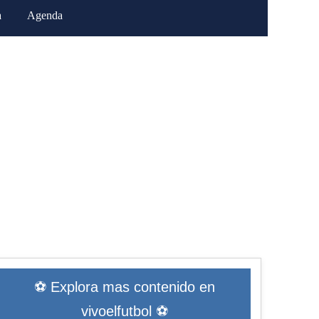
a
Agenda
⚽ Explora mas contenido en
vivoelfutbol ⚽