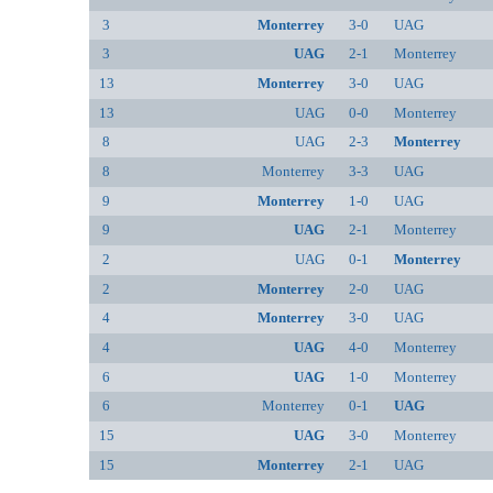
3
Monterrey
3-0
UAG
3
UAG
2-1
Monterrey
13
Monterrey
3-0
UAG
13
UAG
0-0
Monterrey
8
UAG
2-3
Monterrey
8
Monterrey
3-3
UAG
9
Monterrey
1-0
UAG
9
UAG
2-1
Monterrey
2
UAG
0-1
Monterrey
2
Monterrey
2-0
UAG
4
Monterrey
3-0
UAG
4
UAG
4-0
Monterrey
6
UAG
1-0
Monterrey
6
Monterrey
0-1
UAG
15
UAG
3-0
Monterrey
15
Monterrey
2-1
UAG