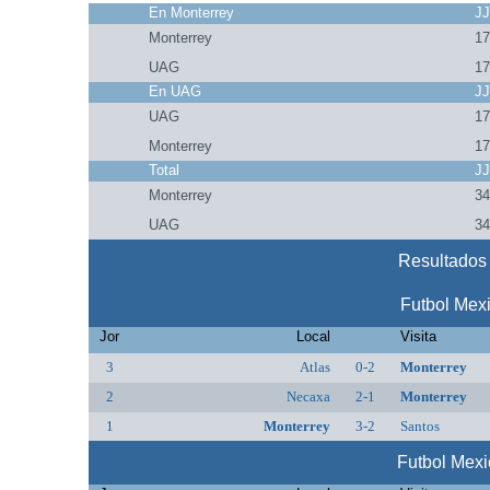
En Monterrey
J
Monterrey
1
UAG
1
En UAG
J
UAG
1
Monterrey
1
Total
J
Monterrey
3
UAG
3
Resultados 
Futbol Mex
Jor
Local
Visita
3
Atlas
0-2
Monterrey
2
Necaxa
2-1
Monterrey
1
Monterrey
3-2
Santos
Futbol Mex