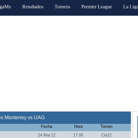
igaMx
Resultados
Torneos
Premier League
La Lig
es Monterrey vs UAG
Fecha
Hora
Torneo
24.Mar.12
17:00
Cla12