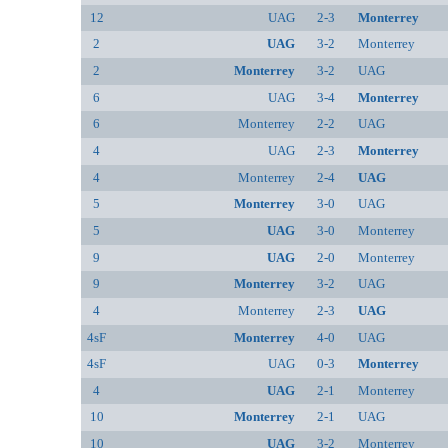
12
UAG
2-3
Monterrey
2
UAG
3-2
Monterrey
2
Monterrey
3-2
UAG
6
UAG
3-4
Monterrey
6
Monterrey
2-2
UAG
4
UAG
2-3
Monterrey
4
Monterrey
2-4
UAG
5
Monterrey
3-0
UAG
5
UAG
3-0
Monterrey
9
UAG
2-0
Monterrey
9
Monterrey
3-2
UAG
4
Monterrey
2-3
UAG
4sF
Monterrey
4-0
UAG
4sF
UAG
0-3
Monterrey
4
UAG
2-1
Monterrey
10
Monterrey
2-1
UAG
10
UAG
3-2
Monterrey