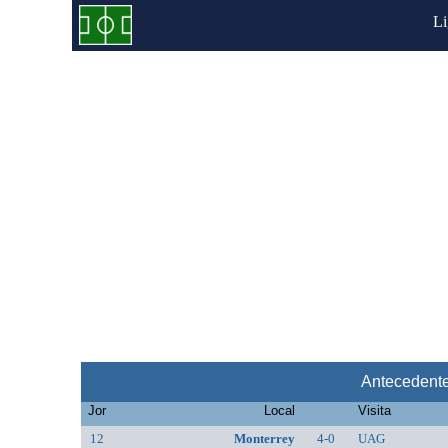
L
Antecedent
Jor
Local
Visita
12
Monterrey
4-0
UAG