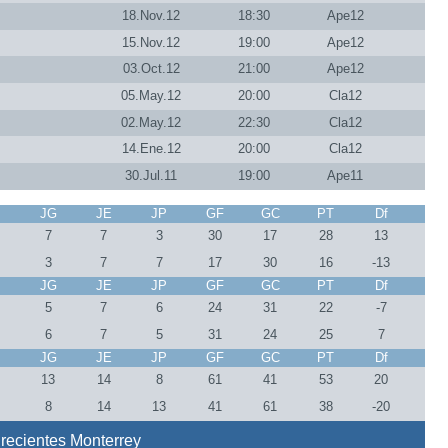
18.Nov.12
18:30
Ape12
15.Nov.12
19:00
Ape12
03.Oct.12
21:00
Ape12
05.May.12
20:00
Cla12
02.May.12
22:30
Cla12
14.Ene.12
20:00
Cla12
30.Jul.11
19:00
Ape11
J
JG
JE
JP
GF
GC
PT
Df
7
7
7
3
30
17
28
13
7
3
7
7
17
30
16
-13
J
JG
JE
JP
GF
GC
PT
Df
8
5
7
6
24
31
22
-7
8
6
7
5
31
24
25
7
J
JG
JE
JP
GF
GC
PT
Df
5
13
14
8
61
41
53
20
5
8
14
13
41
61
38
-20
recientes Monterrey