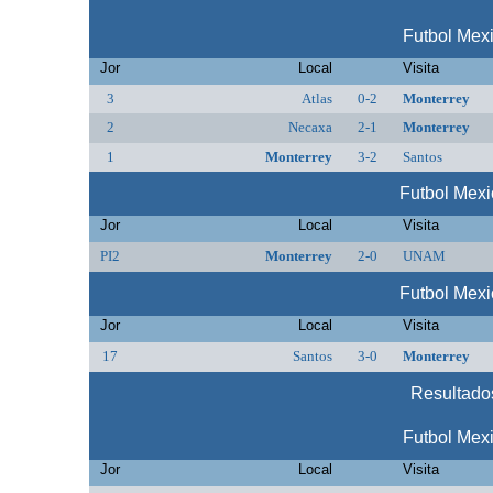
Futbol Mex
Jor
Local
Visita
3
Atlas
0-2
Monterrey
2
Necaxa
2-1
Monterrey
1
Monterrey
3-2
Santos
Futbol Mex
Jor
Local
Visita
PI2
Monterrey
2-0
UNAM
Futbol Mex
Jor
Local
Visita
17
Santos
3-0
Monterrey
Resultados
Futbol Mex
Jor
Local
Visita