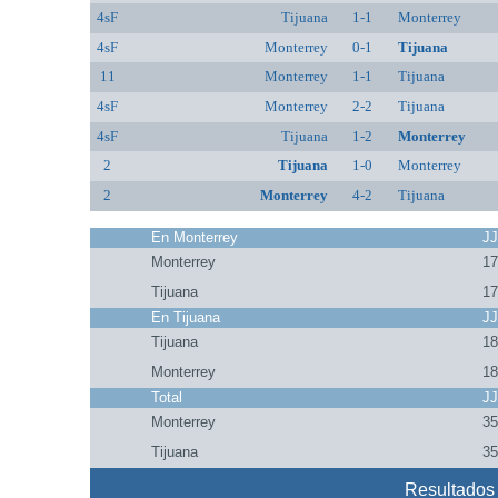
4sF
Tijuana
1-1
Monterrey
4sF
Monterrey
0-1
Tijuana
11
Monterrey
1-1
Tijuana
4sF
Monterrey
2-2
Tijuana
4sF
Tijuana
1-2
Monterrey
2
Tijuana
1-0
Monterrey
2
Monterrey
4-2
Tijuana
En Monterrey
J
Monterrey
1
Tijuana
1
En Tijuana
J
Tijuana
1
Monterrey
1
Total
J
Monterrey
3
Tijuana
3
Resultados 