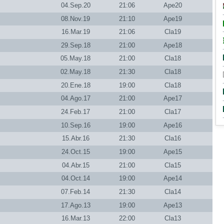
04.Sep.20
21:06
Ape20
08.Nov.19
21:10
Ape19
16.Mar.19
21:06
Cla19
29.Sep.18
21:00
Ape18
05.May.18
21:00
Cla18
02.May.18
21:30
Cla18
20.Ene.18
19:00
Cla18
04.Ago.17
21:00
Ape17
24.Feb.17
21:00
Cla17
10.Sep.16
19:00
Ape16
15.Abr.16
21:30
Cla16
24.Oct.15
19:00
Ape15
04.Abr.15
21:00
Cla15
04.Oct.14
19:00
Ape14
07.Feb.14
21:30
Cla14
17.Ago.13
19:00
Ape13
16.Mar.13
22:00
Cla13