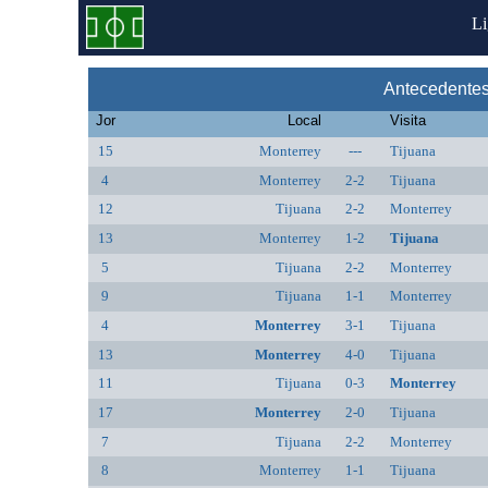
L
Antecedentes
Jor
Local
Visita
15
Monterrey
---
Tijuana
4
Monterrey
2-2
Tijuana
12
Tijuana
2-2
Monterrey
13
Monterrey
1-2
Tijuana
5
Tijuana
2-2
Monterrey
9
Tijuana
1-1
Monterrey
4
Monterrey
3-1
Tijuana
13
Monterrey
4-0
Tijuana
11
Tijuana
0-3
Monterrey
17
Monterrey
2-0
Tijuana
7
Tijuana
2-2
Monterrey
8
Monterrey
1-1
Tijuana