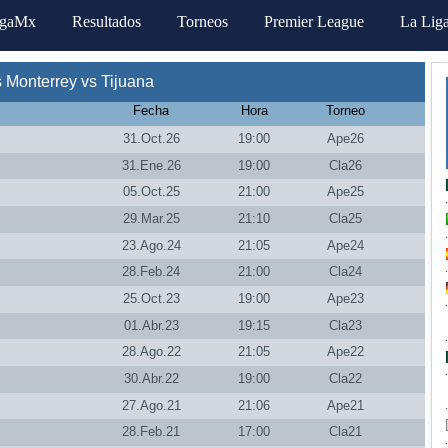
igaMx
Resultados
Torneos
Premier League
La Lig
 Monterrey vs Tijuana
Fecha
Hora
Torneo
31.Oct.26
19:00
Ape26
31.Ene.26
19:00
Cla26
05.Oct.25
21:00
Ape25
29.Mar.25
21:10
Cla25
23.Ago.24
21:05
Ape24
28.Feb.24
21:00
Cla24
25.Oct.23
19:00
Ape23
01.Abr.23
19:15
Cla23
28.Ago.22
21:05
Ape22
30.Abr.22
19:00
Cla22
27.Ago.21
21:06
Ape21
28.Feb.21
17:00
Cla21