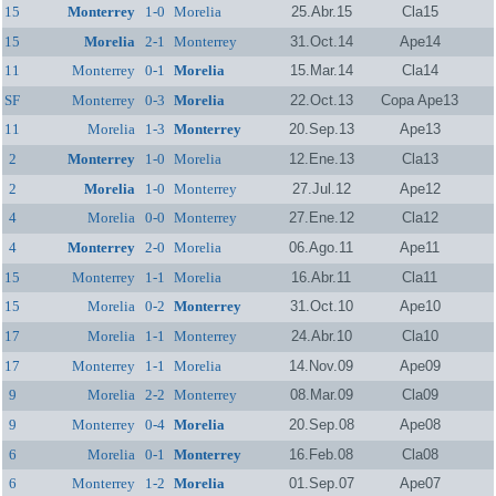
15
Monterrey
1-0
Morelia
25.Abr.15
Cla15
15
Morelia
2-1
Monterrey
31.Oct.14
Ape14
11
Monterrey
0-1
Morelia
15.Mar.14
Cla14
SF
Monterrey
0-3
Morelia
22.Oct.13
Copa Ape13
11
Morelia
1-3
Monterrey
20.Sep.13
Ape13
2
Monterrey
1-0
Morelia
12.Ene.13
Cla13
2
Morelia
1-0
Monterrey
27.Jul.12
Ape12
4
Morelia
0-0
Monterrey
27.Ene.12
Cla12
4
Monterrey
2-0
Morelia
06.Ago.11
Ape11
15
Monterrey
1-1
Morelia
16.Abr.11
Cla11
15
Morelia
0-2
Monterrey
31.Oct.10
Ape10
17
Morelia
1-1
Monterrey
24.Abr.10
Cla10
17
Monterrey
1-1
Morelia
14.Nov.09
Ape09
9
Morelia
2-2
Monterrey
08.Mar.09
Cla09
9
Monterrey
0-4
Morelia
20.Sep.08
Ape08
6
Morelia
0-1
Monterrey
16.Feb.08
Cla08
6
Monterrey
1-2
Morelia
01.Sep.07
Ape07