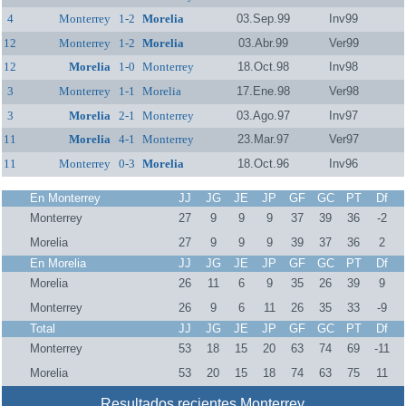
4
Monterrey
1-2
Morelia
03.Sep.99
Inv99
12
Monterrey
1-2
Morelia
03.Abr.99
Ver99
12
Morelia
1-0
Monterrey
18.Oct.98
Inv98
3
Monterrey
1-1
Morelia
17.Ene.98
Ver98
3
Morelia
2-1
Monterrey
03.Ago.97
Inv97
11
Morelia
4-1
Monterrey
23.Mar.97
Ver97
11
Monterrey
0-3
Morelia
18.Oct.96
Inv96
En Monterrey
JJ
JG
JE
JP
GF
GC
PT
Df
Monterrey
27
9
9
9
37
39
36
-2
Morelia
27
9
9
9
39
37
36
2
En Morelia
JJ
JG
JE
JP
GF
GC
PT
Df
Morelia
26
11
6
9
35
26
39
9
Monterrey
26
9
6
11
26
35
33
-9
Total
JJ
JG
JE
JP
GF
GC
PT
Df
Monterrey
53
18
15
20
63
74
69
-11
Morelia
53
20
15
18
74
63
75
11
Resultados recientes Monterrey