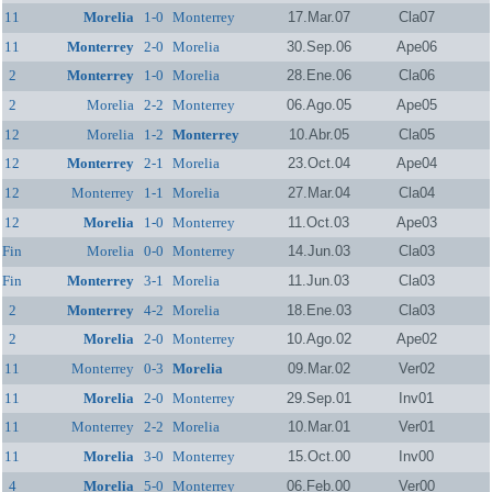
11
Morelia
1-0
Monterrey
17.Mar.07
Cla07
11
Monterrey
2-0
Morelia
30.Sep.06
Ape06
2
Monterrey
1-0
Morelia
28.Ene.06
Cla06
2
Morelia
2-2
Monterrey
06.Ago.05
Ape05
12
Morelia
1-2
Monterrey
10.Abr.05
Cla05
12
Monterrey
2-1
Morelia
23.Oct.04
Ape04
12
Monterrey
1-1
Morelia
27.Mar.04
Cla04
12
Morelia
1-0
Monterrey
11.Oct.03
Ape03
Fin
Morelia
0-0
Monterrey
14.Jun.03
Cla03
Fin
Monterrey
3-1
Morelia
11.Jun.03
Cla03
2
Monterrey
4-2
Morelia
18.Ene.03
Cla03
2
Morelia
2-0
Monterrey
10.Ago.02
Ape02
11
Monterrey
0-3
Morelia
09.Mar.02
Ver02
11
Morelia
2-0
Monterrey
29.Sep.01
Inv01
11
Monterrey
2-2
Morelia
10.Mar.01
Ver01
11
Morelia
3-0
Monterrey
15.Oct.00
Inv00
4
Morelia
5-0
Monterrey
06.Feb.00
Ver00