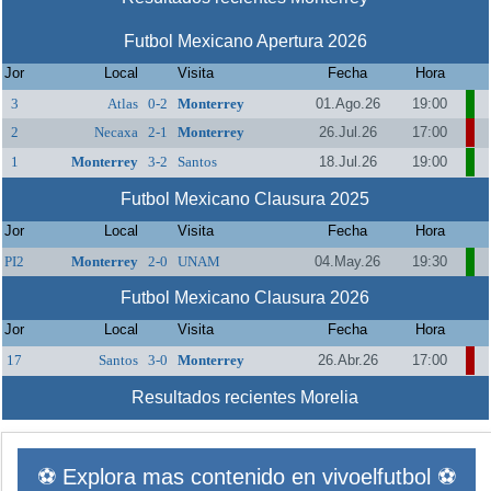
Futbol Mexicano Apertura 2026
Jor
Local
Visita
Fecha
Hora
3
Atlas
0-2
Monterrey
01.Ago.26
19:00
2
Necaxa
2-1
Monterrey
26.Jul.26
17:00
1
Monterrey
3-2
Santos
18.Jul.26
19:00
Futbol Mexicano Clausura 2025
Jor
Local
Visita
Fecha
Hora
PI2
Monterrey
2-0
UNAM
04.May.26
19:30
Futbol Mexicano Clausura 2026
Jor
Local
Visita
Fecha
Hora
17
Santos
3-0
Monterrey
26.Abr.26
17:00
Resultados recientes Morelia
⚽ Explora mas contenido en vivoelfutbol ⚽