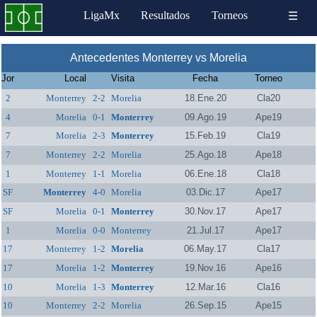
LigaMx
Resultados
Torneos
☰
Antecedentes Monterrey vs Morelia
Jor
Local
Visita
Fecha
Torneo
2
Monterrey
2-2
Morelia
18.Ene.20
Cla20
4
Morelia
0-1
Monterrey
09.Ago.19
Ape19
7
Morelia
2-3
Monterrey
15.Feb.19
Cla19
7
Monterrey
2-2
Morelia
25.Ago.18
Ape18
1
Monterrey
1-1
Morelia
06.Ene.18
Cla18
SF
Monterrey
4-0
Morelia
03.Dic.17
Ape17
SF
Morelia
0-1
Monterrey
30.Nov.17
Ape17
1
Morelia
0-0
Monterrey
21.Jul.17
Ape17
17
Monterrey
1-2
Morelia
06.May.17
Cla17
17
Morelia
1-2
Monterrey
19.Nov.16
Ape16
10
Morelia
1-3
Monterrey
12.Mar.16
Cla16
10
Monterrey
2-2
Morelia
26.Sep.15
Ape15