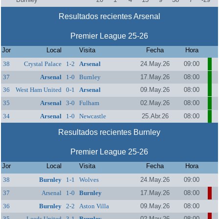
Resultados recientes Arsenal
Premier League 25-26
Jor
Local
Visita
Fecha
Hora
38
Crystal Palace
1-2
Arsenal
24.May.26
09:00
37
Arsenal
1-0
Burnley
17.May.26
08:00
36
West Ham United
0-1
Arsenal
09.May.26
08:00
35
Arsenal
3-0
Fulham
02.May.26
08:00
34
Arsenal
1-0
Newcastle
25.Abr.26
08:00
Resultados recientes Burnley
Premier League 25-26
Jor
Local
Visita
Fecha
Hora
38
Burnley
1-1
Wolves
24.May.26
09:00
37
Arsenal
1-0
Burnley
17.May.26
08:00
36
Burnley
2-2
Aston Villa
09.May.26
08:00
35
Leeds United
3-1
Burnley
02.May.26
08:00