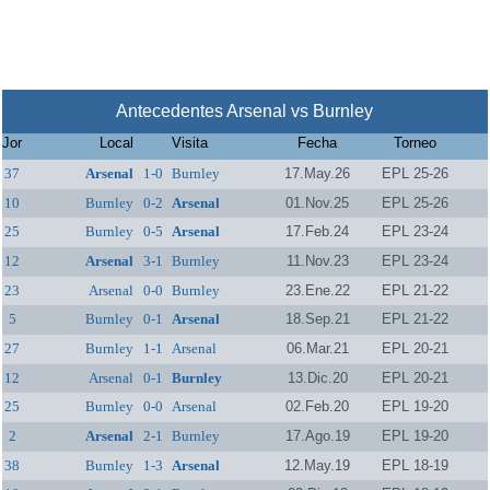
Antecedentes Arsenal vs Burnley
Jor
Local
Visita
Fecha
Torneo
37
Arsenal
1-0
Burnley
17.May.26
EPL 25-26
10
Burnley
0-2
Arsenal
01.Nov.25
EPL 25-26
25
Burnley
0-5
Arsenal
17.Feb.24
EPL 23-24
12
Arsenal
3-1
Burnley
11.Nov.23
EPL 23-24
23
Arsenal
0-0
Burnley
23.Ene.22
EPL 21-22
5
Burnley
0-1
Arsenal
18.Sep.21
EPL 21-22
27
Burnley
1-1
Arsenal
06.Mar.21
EPL 20-21
12
Arsenal
0-1
Burnley
13.Dic.20
EPL 20-21
25
Burnley
0-0
Arsenal
02.Feb.20
EPL 19-20
2
Arsenal
2-1
Burnley
17.Ago.19
EPL 19-20
38
Burnley
1-3
Arsenal
12.May.19
EPL 18-19