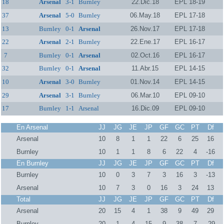
18
Arsenal
3-1
Burnley
22.Dic.18
EPL 18-19
37
Arsenal
5-0
Burnley
06.May.18
EPL 17-18
13
Burnley
0-1
Arsenal
26.Nov.17
EPL 17-18
22
Arsenal
2-1
Burnley
22.Ene.17
EPL 16-17
7
Burnley
0-1
Arsenal
02.Oct.16
EPL 16-17
32
Burnley
0-1
Arsenal
11.Abr.15
EPL 14-15
10
Arsenal
3-0
Burnley
01.Nov.14
EPL 14-15
29
Arsenal
3-1
Burnley
06.Mar.10
EPL 09-10
17
Burnley
1-1
Arsenal
16.Dic.09
EPL 09-10
En Arsenal
JJ
JG
JE
JP
GF
GC
PT
Df
Arsenal
10
8
1
1
22
6
25
16
Burnley
10
1
1
8
6
22
4
-16
En Burnley
JJ
JG
JE
JP
GF
GC
PT
Df
Burnley
10
0
3
7
3
16
3
-13
Arsenal
10
7
3
0
16
3
24
13
Total
JJ
JG
JE
JP
GF
GC
PT
Df
Arsenal
20
15
4
1
38
9
49
29
Burnley
20
1
4
15
9
38
7
-29