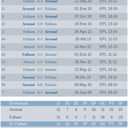
1
Fulham
0-3
Arsenal
12.Sep.20
EPL 20-21
21
Arsenal
4-1
Fulham
01.Ene.19
EPL 18-19
8
Fulham
1-5
Arsenal
07.Oct.18
EPL 18-19
22
Arsenal
2-0
Fulham
18.Ene.14
EPL 13-14
2
Fulham
1-2
Arsenal
24.Ago.13
EPL 13-14
34
Fulham
0-1
Arsenal
20.Abr.13
EPL 12-13
11
Arsenal
3-3
Fulham
10.Nov.12
EPL 12-13
20
Fulham
2-1
Arsenal
02.Ene.12
EPL 11-12
13
Arsenal
1-1
Fulham
26.Nov.11
EPL 11-12
38
Fulham
2-2
Arsenal
22.May.11
EPL 10-11
16
Arsenal
2-1
Fulham
04.Dic.10
EPL 10-11
38
Arsenal
4-0
Fulham
09.May.10
EPL 09-10
7
Fulham
0-1
Arsenal
26.Sep.09
EPL 09-10
En Arsenal
JJ
JG
JE
JP
GF
GC
PT
Df
Arsenal
11
7
4
0
26
11
25
15
Fulham
11
0
4
7
11
26
4
-15
En Fulham
JJ
JG
JE
JP
GF
GC
PT
Df