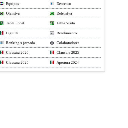
Equipos
Descenso
Ofensiva
Defensiva
Tabla Local
Tabla Visita
Liguilla
Rendimiento
Ranking x jornada
Colaboradores
Clausura 2026
Clausura 2025
Clausura 2025
Apertura 2024