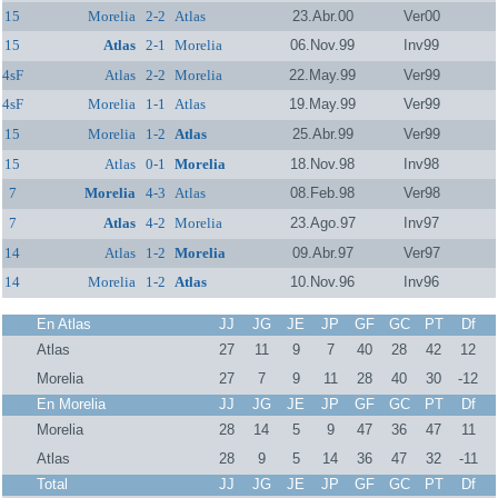
15
Morelia
2-2
Atlas
23.Abr.00
Ver00
15
Atlas
2-1
Morelia
06.Nov.99
Inv99
4sF
Atlas
2-2
Morelia
22.May.99
Ver99
4sF
Morelia
1-1
Atlas
19.May.99
Ver99
15
Morelia
1-2
Atlas
25.Abr.99
Ver99
15
Atlas
0-1
Morelia
18.Nov.98
Inv98
7
Morelia
4-3
Atlas
08.Feb.98
Ver98
7
Atlas
4-2
Morelia
23.Ago.97
Inv97
14
Atlas
1-2
Morelia
09.Abr.97
Ver97
14
Morelia
1-2
Atlas
10.Nov.96
Inv96
En Atlas
JJ
JG
JE
JP
GF
GC
PT
Df
Atlas
27
11
9
7
40
28
42
12
Morelia
27
7
9
11
28
40
30
-12
En Morelia
JJ
JG
JE
JP
GF
GC
PT
Df
Morelia
28
14
5
9
47
36
47
11
Atlas
28
9
5
14
36
47
32
-11
Total
JJ
JG
JE
JP
GF
GC
PT
Df