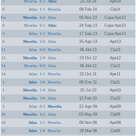
2
Morelia
0-2
Atlas
25.Jul.14
Ape14
6
Atlas
1-1
Morelia
08.Feb.14
Cla14
Fin
Morelia
6-4
Atlas
05.Nov.13
Copa Ape13
6
Morelia
0-1
Atlas
24.Sep.13
Copa Ape13
5
Atlas
1-1
Morelia
17.Sep.13
Copa Ape13
6
Morelia
2-0
Atlas
16.Ago.13
Ape13
13
Atlas
0-0
Morelia
06.Abr.13
Cla13
13
Morelia
2-0
Atlas
23.Oct.12
Ape12
14
Morelia
0-0
Atlas
06.Abr.12
Cla12
14
Atlas
1-1
Morelia
22.Oct.11
Ape11
1
Atlas
5-0
Morelia
08.Ene.11
Cla11
1
Morelia
1-0
Atlas
25.Jul.10
Ape10
5
Morelia
3-0
Atlas
13.Feb.10
Cla10
5
Atlas
0-2
Morelia
22.Ago.09
Ape09
16
Morelia
4-2
Atlas
03.May.09
Cla09
16
Atlas
2-1
Morelia
08.Nov.08
Ape08
12
Atlas
1-0
Morelia
29.Mar.08
Cla08