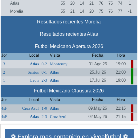
Atlas
55
20
14
21
76
75
74
1
Morelia
55
21
14
20
75
76
77
-1
Resultados recientes Morelia
Resultados recientes Atlas
Futbol Mexicano Apertura 2026
Jor
Local
Visita
Fecha
Hora
3
Atlas
0-2
Monterrey
01.Ago.26
19:00
2
Santos
0-1
Atlas
25.Jul.26
21:00
1
Leon
2-3
Atlas
17.Jul.26
19:00
Futbol Mexicano Clausura 2026
Jor
Local
Visita
Fecha
Hora
4sF
Cruz Azul
1-0
Atlas
09.May.26
21:15
4sF
Atlas
2-3
Cruz Azul
02.May.26
21:15
⚽ Explora mas contenido en vivoelfutbol ⚽