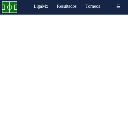
LigaMx
Resultados
Torneos
☰