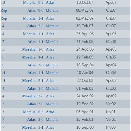
12
Morelia
0-2
Atlas
13.Oct.07
Ape07
Rep
Atlas
0-0
Morelia
05.May.07
Cla07
Rep
Morelia
1-1
Atlas
02.May.07
Cla07
4
Atlas
2-0
Morelia
10.Feb.07
Cla07
4
Morelia
1-1
Atlas
26.Ago.06
Ape06
5
Atlas
1-1
Morelia
11.Feb.06
Cla06
5
Morelia
1-0
Atlas
24.Ago.05
Ape05
6
Morelia
4-1
Atlas
19.Feb.05
Cla05
6
Atlas
3-3
Morelia
18.Sep.04
Ape04
14
Atlas
1-1
Morelia
10.Abr.04
Cla04
14
Morelia
2-1
Atlas
22.Oct.03
Ape03
4
Atlas
1-0
Morelia
01.Feb.03
Cla03
4
Morelia
2-0
Atlas
24.Ago.02
Ape02
3
Atlas
2-0
Morelia
19.Ene.02
Ver02
3
Morelia
0-3
Atlas
05.Ago.01
Inv01
7
Atlas
3-0
Morelia
15.Feb.01
Ver01
7
Morelia
3-1
Atlas
10.Sep.00
Inv00