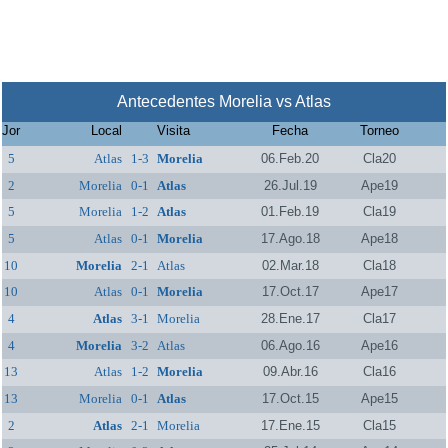
Antecedentes Morelia vs Atlas
Jor
Local
Visita
Fecha
Torneo
5
Atlas
1-3
Morelia
06.Feb.20
Cla20
2
Morelia
0-1
Atlas
26.Jul.19
Ape19
5
Morelia
1-2
Atlas
01.Feb.19
Cla19
5
Atlas
0-1
Morelia
17.Ago.18
Ape18
10
Morelia
2-1
Atlas
02.Mar.18
Cla18
10
Atlas
0-1
Morelia
17.Oct.17
Ape17
4
Atlas
3-1
Morelia
28.Ene.17
Cla17
4
Morelia
3-2
Atlas
06.Ago.16
Ape16
13
Atlas
1-2
Morelia
09.Abr.16
Cla16
13
Morelia
0-1
Atlas
17.Oct.15
Ape15
2
Atlas
2-1
Morelia
17.Ene.15
Cla15