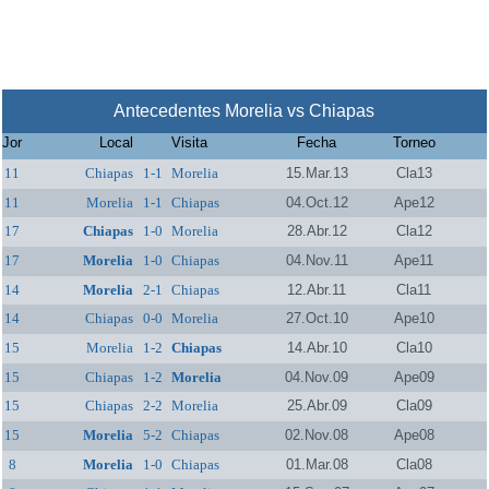
Antecedentes Morelia vs Chiapas
Jor
Local
Visita
Fecha
Torneo
11
Chiapas
1-1
Morelia
15.Mar.13
Cla13
11
Morelia
1-1
Chiapas
04.Oct.12
Ape12
17
Chiapas
1-0
Morelia
28.Abr.12
Cla12
17
Morelia
1-0
Chiapas
04.Nov.11
Ape11
14
Morelia
2-1
Chiapas
12.Abr.11
Cla11
14
Chiapas
0-0
Morelia
27.Oct.10
Ape10
15
Morelia
1-2
Chiapas
14.Abr.10
Cla10
15
Chiapas
1-2
Morelia
04.Nov.09
Ape09
15
Chiapas
2-2
Morelia
25.Abr.09
Cla09
15
Morelia
5-2
Chiapas
02.Nov.08
Ape08
8
Morelia
1-0
Chiapas
01.Mar.08
Cla08