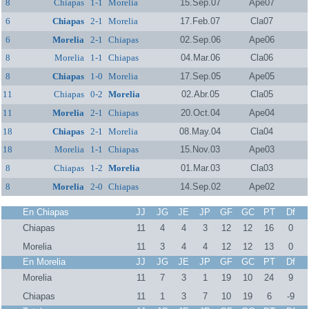
8
Chiapas
1-1
Morelia
15.Sep.07
Ape07
6
Chiapas
2-1
Morelia
17.Feb.07
Cla07
6
Morelia
2-1
Chiapas
02.Sep.06
Ape06
8
Morelia
1-1
Chiapas
04.Mar.06
Cla06
8
Chiapas
1-0
Morelia
17.Sep.05
Ape05
11
Chiapas
0-2
Morelia
02.Abr.05
Cla05
11
Morelia
2-1
Chiapas
20.Oct.04
Ape04
18
Chiapas
2-1
Morelia
08.May.04
Cla04
18
Morelia
1-1
Chiapas
15.Nov.03
Ape03
8
Chiapas
1-2
Morelia
01.Mar.03
Cla03
8
Morelia
2-0
Chiapas
14.Sep.02
Ape02
En Chiapas
JJ
JG
JE
JP
GF
GC
PT
Df
Chiapas
11
4
4
3
12
12
16
0
Morelia
11
3
4
4
12
12
13
0
En Morelia
JJ
JG
JE
JP
GF
GC
PT
Df
Morelia
11
7
3
1
19
10
24
9
Chiapas
11
1
3
7
10
19
6
-9