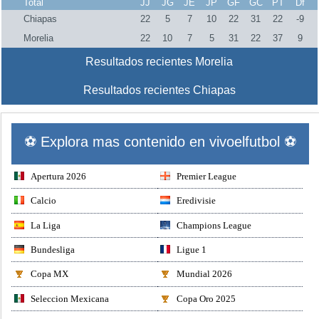
Total
JJ
JG
JE
JP
GF
GC
PT
Df
Chiapas
22
5
7
10
22
31
22
-9
Morelia
22
10
7
5
31
22
37
9
Resultados recientes Morelia
Resultados recientes Chiapas
⚽ Explora mas contenido en vivoelfutbol ⚽
Apertura 2026
Premier League
Calcio
Eredivisie
La Liga
Champions League
Bundesliga
Ligue 1
Copa MX
Mundial 2026
Seleccion Mexicana
Copa Oro 2025