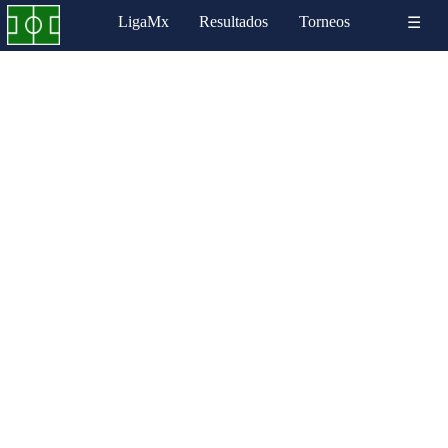
LigaMx
Resultados
Torneos
☰