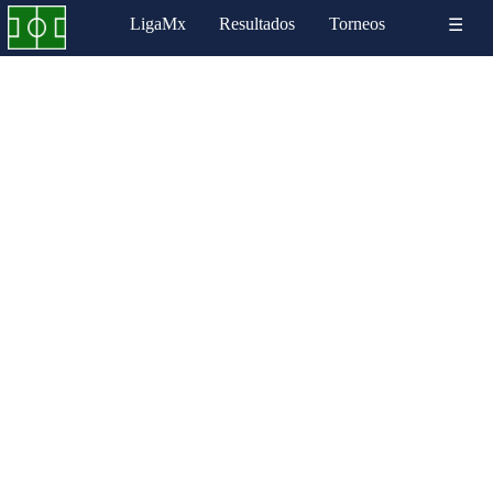
LigaMx
Resultados
Torneos
☰