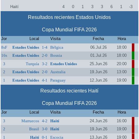
Haití
4
0
1
3
3
6
1
-3
Resultados recientes Estados Unidos
Copa Mundial FIFA 2026
Jor
Local
Visita
Fecha
Hora
8sF
Estados Unidos
1-4
Bélgica
06.Jul.26
18:00
16s
Estados Unidos
2-0
Bosnia
01.Jul.26
18:00
3
Turquía
3-2
Estados Unidos
25.Jun.26
20:00
2
Estados Unidos
2-0
Australia
19.Jun.26
13:00
1
Estados Unidos
4-1
Paraguay
12.Jun.26
19:00
Resultados recientes Haití
Copa Mundial FIFA 2026
Jor
Local
Visita
Fecha
Hora
3
Marruecos
4-2
Haití
24.Jun.26
16:00
2
Brasil
3-0
Haití
19.Jun.26
19:00
1
Haití
0-1
Escocia
13.Jun.26
19:00