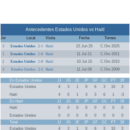
Antecedentes Estados Unidos vs Haití
Jor
Local
Visita
Fecha
Torneo
3
Estados Unidos
2-1
Haití
22.Jun.25
C.Oro 2025
1
Estados Unidos
1-0
Haití
11.Jul.21
C.Oro 2021
2
Estados Unidos
1-0
Haití
10.Jul.15
C.Oro 2015
3
Estados Unidos
2-2
Haití
11.Jul.09
C.Oro 2009
En Estados Unidos
JJ
JG
JE
JP
GF
GC
PT
Df
Estados Unidos
4
3
1
0
6
3
10
3
Haití
4
0
1
3
3
6
1
-3
En Haití
JJ
JG
JE
JP
GF
GC
PT
Df
Haití
0
0
0
0
0
0
0
0
Estados Unidos
0
0
0
0
0
0
0
0
Total
JJ
JG
JE
JP
GF
GC
PT
Df
Estados Unidos
4
3
1
0
6
3
10
3