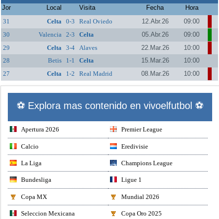
Jor
Local
Visita
Fecha
Hora
31
Celta
0-3
Real Oviedo
12.Abr.26
09:00
30
Valencia
2-3
Celta
05.Abr.26
09:00
29
Celta
3-4
Alaves
22.Mar.26
10:00
28
Betis
1-1
Celta
15.Mar.26
10:00
27
Celta
1-2
Real Madrid
08.Mar.26
10:00
⚽ Explora mas contenido en vivoelfutbol ⚽
Apertura 2026
Premier League
Calcio
Eredivisie
La Liga
Champions League
Bundesliga
Ligue 1
Copa MX
Mundial 2026
Seleccion Mexicana
Copa Oro 2025