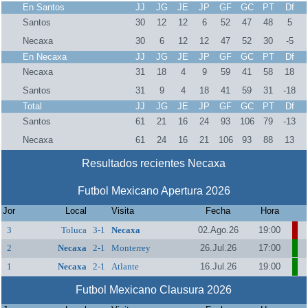
En Santos
JJ
JG
JE
JP
GF
GC
PT
Df
Santos
30
12
12
6
52
47
48
5
Necaxa
30
6
12
12
47
52
30
-5
En Necaxa
JJ
JG
JE
JP
GF
GC
PT
Df
Necaxa
31
18
4
9
59
41
58
18
Santos
31
9
4
18
41
59
31
-18
Total
JJ
JG
JE
JP
GF
GC
PT
Df
Santos
61
21
16
24
93
106
79
-13
Necaxa
61
24
16
21
106
93
88
13
Resultados recientes Necaxa
Futbol Mexicano Apertura 2026
Jor
Local
Visita
Fecha
Hora
3
Toluca
3-1
Necaxa
02.Ago.26
19:00
2
Necaxa
2-1
Monterrey
26.Jul.26
17:00
1
Necaxa
2-1
Atlante
16.Jul.26
19:00
Futbol Mexicano Clausura 2026