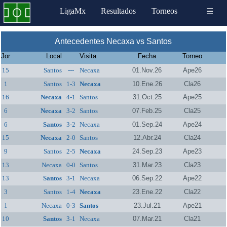
LigaMx
Resultados
Torneos
☰
Antecedentes Necaxa vs Santos
Jor
Local
Visita
Fecha
Torneo
15
Santos
---
Necaxa
01.Nov.26
Ape26
1
Santos
1-3
Necaxa
10.Ene.26
Cla26
16
Necaxa
4-1
Santos
31.Oct.25
Ape25
6
Necaxa
3-2
Santos
07.Feb.25
Cla25
6
Santos
3-2
Necaxa
01.Sep.24
Ape24
15
Necaxa
2-0
Santos
12.Abr.24
Cla24
9
Santos
2-5
Necaxa
24.Sep.23
Ape23
13
Necaxa
0-0
Santos
31.Mar.23
Cla23
13
Santos
3-1
Necaxa
06.Sep.22
Ape22
3
Santos
1-4
Necaxa
23.Ene.22
Cla22
1
Necaxa
0-3
Santos
23.Jul.21
Ape21
10
Santos
3-1
Necaxa
07.Mar.21
Cla21