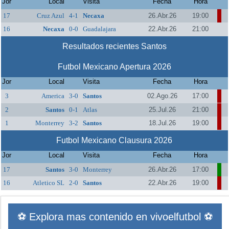
Jor
Local
Visita
Fecha
Hora
17
Cruz Azul
4-1
Necaxa
26.Abr.26
19:00
16
Necaxa
0-0
Guadalajara
22.Abr.26
21:00
Resultados recientes Santos
Futbol Mexicano Apertura 2026
Jor
Local
Visita
Fecha
Hora
3
America
3-0
Santos
02.Ago.26
17:00
2
Santos
0-1
Atlas
25.Jul.26
21:00
1
Monterrey
3-2
Santos
18.Jul.26
19:00
Futbol Mexicano Clausura 2026
Jor
Local
Visita
Fecha
Hora
17
Santos
3-0
Monterrey
26.Abr.26
17:00
16
Atletico SL
2-0
Santos
22.Abr.26
19:00
⚽ Explora mas contenido en vivoelfutbol ⚽