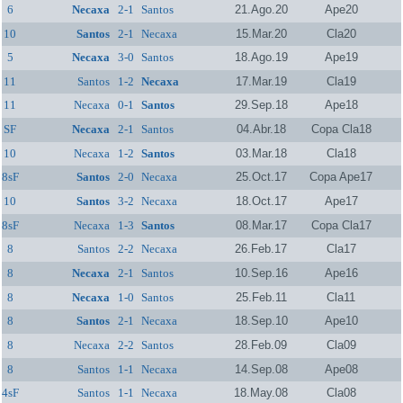
6
Necaxa
2-1
Santos
21.Ago.20
Ape20
10
Santos
2-1
Necaxa
15.Mar.20
Cla20
5
Necaxa
3-0
Santos
18.Ago.19
Ape19
11
Santos
1-2
Necaxa
17.Mar.19
Cla19
11
Necaxa
0-1
Santos
29.Sep.18
Ape18
SF
Necaxa
2-1
Santos
04.Abr.18
Copa Cla18
10
Necaxa
1-2
Santos
03.Mar.18
Cla18
8sF
Santos
2-0
Necaxa
25.Oct.17
Copa Ape17
10
Santos
3-2
Necaxa
18.Oct.17
Ape17
8sF
Necaxa
1-3
Santos
08.Mar.17
Copa Cla17
8
Santos
2-2
Necaxa
26.Feb.17
Cla17
8
Necaxa
2-1
Santos
10.Sep.16
Ape16
8
Necaxa
1-0
Santos
25.Feb.11
Cla11
8
Santos
2-1
Necaxa
18.Sep.10
Ape10
8
Necaxa
2-2
Santos
28.Feb.09
Cla09
8
Santos
1-1
Necaxa
14.Sep.08
Ape08
4sF
Santos
1-1
Necaxa
18.May.08
Cla08