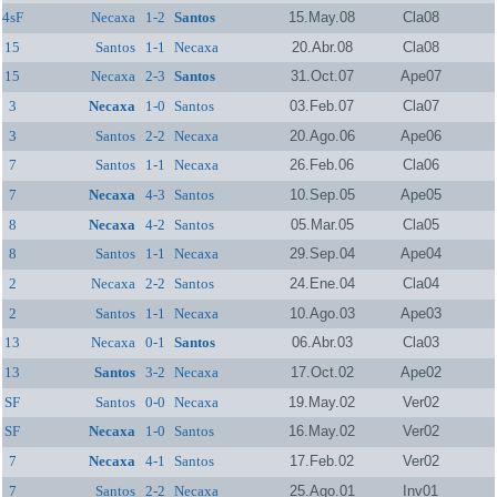
4sF
Necaxa
1-2
Santos
15.May.08
Cla08
15
Santos
1-1
Necaxa
20.Abr.08
Cla08
15
Necaxa
2-3
Santos
31.Oct.07
Ape07
3
Necaxa
1-0
Santos
03.Feb.07
Cla07
3
Santos
2-2
Necaxa
20.Ago.06
Ape06
7
Santos
1-1
Necaxa
26.Feb.06
Cla06
7
Necaxa
4-3
Santos
10.Sep.05
Ape05
8
Necaxa
4-2
Santos
05.Mar.05
Cla05
8
Santos
1-1
Necaxa
29.Sep.04
Ape04
2
Necaxa
2-2
Santos
24.Ene.04
Cla04
2
Santos
1-1
Necaxa
10.Ago.03
Ape03
13
Necaxa
0-1
Santos
06.Abr.03
Cla03
13
Santos
3-2
Necaxa
17.Oct.02
Ape02
SF
Santos
0-0
Necaxa
19.May.02
Ver02
SF
Necaxa
1-0
Santos
16.May.02
Ver02
7
Necaxa
4-1
Santos
17.Feb.02
Ver02
7
Santos
2-2
Necaxa
25.Ago.01
Inv01