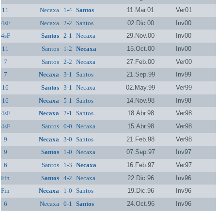
11
Necaxa
1-4
Santos
11.Mar.01
Ver01
4sF
Necaxa
2-2
Santos
02.Dic.00
Inv00
4sF
Santos
2-1
Necaxa
29.Nov.00
Inv00
11
Santos
1-2
Necaxa
15.Oct.00
Inv00
7
Santos
2-2
Necaxa
27.Feb.00
Ver00
7
Necaxa
3-1
Santos
21.Sep.99
Inv99
16
Santos
3-1
Necaxa
02.May.99
Ver99
16
Necaxa
5-1
Santos
14.Nov.98
Inv98
4sF
Necaxa
2-1
Santos
18.Abr.98
Ver98
4sF
Santos
0-0
Necaxa
15.Abr.98
Ver98
9
Necaxa
3-0
Santos
21.Feb.98
Ver98
9
Santos
1-0
Necaxa
07.Sep.97
Inv97
6
Santos
1-3
Necaxa
16.Feb.97
Ver97
Fin
Santos
4-2
Necaxa
22.Dic.96
Inv96
Fin
Necaxa
1-0
Santos
19.Dic.96
Inv96
6
Necaxa
0-1
Santos
24.Oct.96
Inv96