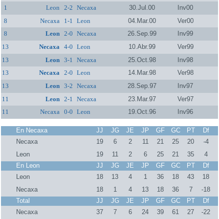
1
Leon
2-2
Necaxa
30.Jul.00
Inv00
8
Necaxa
1-1
Leon
04.Mar.00
Ver00
8
Leon
2-0
Necaxa
26.Sep.99
Inv99
13
Necaxa
4-0
Leon
10.Abr.99
Ver99
13
Leon
3-1
Necaxa
25.Oct.98
Inv98
13
Necaxa
2-0
Leon
14.Mar.98
Ver98
13
Leon
3-2
Necaxa
28.Sep.97
Inv97
11
Leon
2-1
Necaxa
23.Mar.97
Ver97
11
Necaxa
0-0
Leon
19.Oct.96
Inv96
En Necaxa
JJ
JG
JE
JP
GF
GC
PT
Df
Necaxa
19
6
2
11
21
25
20
-4
Leon
19
11
2
6
25
21
35
4
En Leon
JJ
JG
JE
JP
GF
GC
PT
Df
Leon
18
13
4
1
36
18
43
18
Necaxa
18
1
4
13
18
36
7
-18
Total
JJ
JG
JE
JP
GF
GC
PT
Df
Necaxa
37
7
6
24
39
61
27
-22