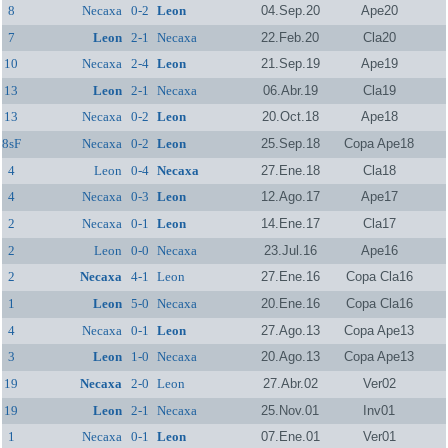
8
Necaxa
0-2
Leon
04.Sep.20
Ape20
7
Leon
2-1
Necaxa
22.Feb.20
Cla20
10
Necaxa
2-4
Leon
21.Sep.19
Ape19
13
Leon
2-1
Necaxa
06.Abr.19
Cla19
13
Necaxa
0-2
Leon
20.Oct.18
Ape18
8sF
Necaxa
0-2
Leon
25.Sep.18
Copa Ape18
4
Leon
0-4
Necaxa
27.Ene.18
Cla18
4
Necaxa
0-3
Leon
12.Ago.17
Ape17
2
Necaxa
0-1
Leon
14.Ene.17
Cla17
2
Leon
0-0
Necaxa
23.Jul.16
Ape16
2
Necaxa
4-1
Leon
27.Ene.16
Copa Cla16
1
Leon
5-0
Necaxa
20.Ene.16
Copa Cla16
4
Necaxa
0-1
Leon
27.Ago.13
Copa Ape13
3
Leon
1-0
Necaxa
20.Ago.13
Copa Ape13
19
Necaxa
2-0
Leon
27.Abr.02
Ver02
19
Leon
2-1
Necaxa
25.Nov.01
Inv01
1
Necaxa
0-1
Leon
07.Ene.01
Ver01