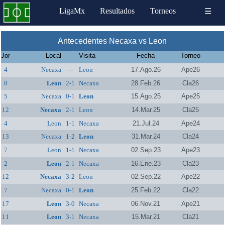
LigaMx
Resultados
Torneos
☰
Antecedentes Necaxa vs Leon
Jor
Local
Visita
Fecha
Torneo
4
Necaxa
---
Leon
17.Ago.26
Ape26
8
Leon
2-1
Necaxa
28.Feb.26
Cla26
5
Necaxa
0-1
Leon
15.Ago.25
Ape25
12
Necaxa
2-1
Leon
14.Mar.25
Cla25
4
Leon
1-1
Necaxa
21.Jul.24
Ape24
13
Necaxa
1-2
Leon
31.Mar.24
Cla24
7
Leon
1-1
Necaxa
02.Sep.23
Ape23
2
Leon
2-1
Necaxa
16.Ene.23
Cla23
12
Necaxa
3-2
Leon
02.Sep.22
Ape22
7
Necaxa
0-1
Leon
25.Feb.22
Cla22
17
Leon
3-0
Necaxa
06.Nov.21
Ape21
11
Leon
3-1
Necaxa
15.Mar.21
Cla21