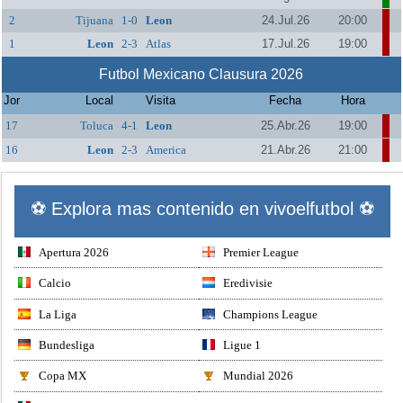
2
Tijuana
1-0
Leon
24.Jul.26
20:00
1
Leon
2-3
Atlas
17.Jul.26
19:00
Futbol Mexicano Clausura 2026
Jor
Local
Visita
Fecha
Hora
17
Toluca
4-1
Leon
25.Abr.26
19:00
16
Leon
2-3
America
21.Abr.26
21:00
⚽ Explora mas contenido en vivoelfutbol ⚽
Apertura 2026
Premier League
Calcio
Eredivisie
La Liga
Champions League
Bundesliga
Ligue 1
Copa MX
Mundial 2026