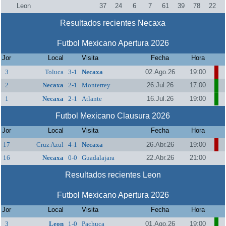
Leon
37
24
6
7
61
39
78
22
Resultados recientes Necaxa
Futbol Mexicano Apertura 2026
Jor
Local
Visita
Fecha
Hora
3
Toluca
3-1
Necaxa
02.Ago.26
19:00
2
Necaxa
2-1
Monterrey
26.Jul.26
17:00
1
Necaxa
2-1
Atlante
16.Jul.26
19:00
Futbol Mexicano Clausura 2026
Jor
Local
Visita
Fecha
Hora
17
Cruz Azul
4-1
Necaxa
26.Abr.26
19:00
16
Necaxa
0-0
Guadalajara
22.Abr.26
21:00
Resultados recientes Leon
Futbol Mexicano Apertura 2026
Jor
Local
Visita
Fecha
Hora
3
Leon
1-0
Pachuca
01.Ago.26
19:00