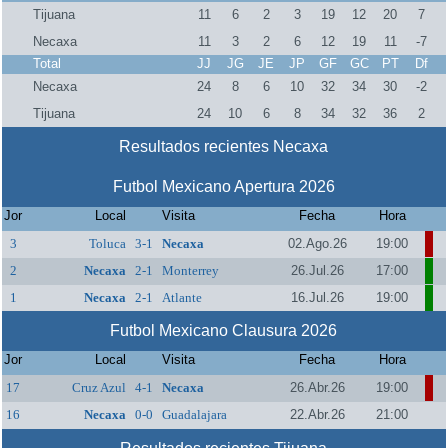
Tijuana
11
6
2
3
19
12
20
7
Necaxa
11
3
2
6
12
19
11
-7
Total
JJ
JG
JE
JP
GF
GC
PT
Df
Necaxa
24
8
6
10
32
34
30
-2
Tijuana
24
10
6
8
34
32
36
2
Resultados recientes Necaxa
Futbol Mexicano Apertura 2026
Jor
Local
Visita
Fecha
Hora
3
Toluca
3-1
Necaxa
02.Ago.26
19:00
2
Necaxa
2-1
Monterrey
26.Jul.26
17:00
1
Necaxa
2-1
Atlante
16.Jul.26
19:00
Futbol Mexicano Clausura 2026
Jor
Local
Visita
Fecha
Hora
17
Cruz Azul
4-1
Necaxa
26.Abr.26
19:00
16
Necaxa
0-0
Guadalajara
22.Abr.26
21:00