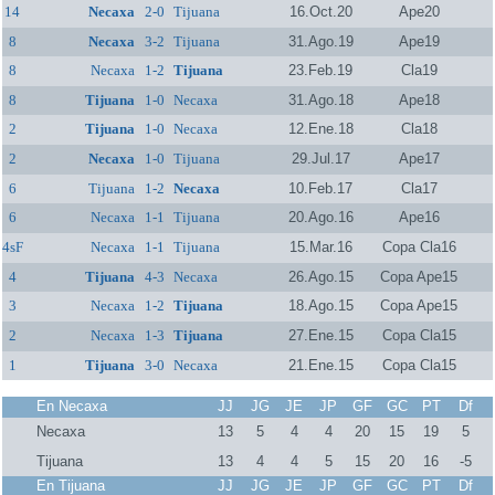
14
Necaxa
2-0
Tijuana
16.Oct.20
Ape20
8
Necaxa
3-2
Tijuana
31.Ago.19
Ape19
8
Necaxa
1-2
Tijuana
23.Feb.19
Cla19
8
Tijuana
1-0
Necaxa
31.Ago.18
Ape18
2
Tijuana
1-0
Necaxa
12.Ene.18
Cla18
2
Necaxa
1-0
Tijuana
29.Jul.17
Ape17
6
Tijuana
1-2
Necaxa
10.Feb.17
Cla17
6
Necaxa
1-1
Tijuana
20.Ago.16
Ape16
4sF
Necaxa
1-1
Tijuana
15.Mar.16
Copa Cla16
4
Tijuana
4-3
Necaxa
26.Ago.15
Copa Ape15
3
Necaxa
1-2
Tijuana
18.Ago.15
Copa Ape15
2
Necaxa
1-3
Tijuana
27.Ene.15
Copa Cla15
1
Tijuana
3-0
Necaxa
21.Ene.15
Copa Cla15
En Necaxa
JJ
JG
JE
JP
GF
GC
PT
Df
Necaxa
13
5
4
4
20
15
19
5
Tijuana
13
4
4
5
15
20
16
-5
En Tijuana
JJ
JG
JE
JP
GF
GC
PT
Df