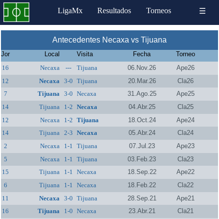
LigaMx
Resultados
Torneos
☰
Antecedentes Necaxa vs Tijuana
Jor
Local
Visita
Fecha
Torneo
16
Necaxa
---
Tijuana
06.Nov.26
Ape26
12
Necaxa
3-0
Tijuana
20.Mar.26
Cla26
7
Tijuana
3-0
Necaxa
31.Ago.25
Ape25
14
Tijuana
1-2
Necaxa
04.Abr.25
Cla25
12
Necaxa
1-2
Tijuana
18.Oct.24
Ape24
14
Tijuana
2-3
Necaxa
05.Abr.24
Cla24
2
Necaxa
1-1
Tijuana
07.Jul.23
Ape23
5
Necaxa
1-1
Tijuana
03.Feb.23
Cla23
15
Tijuana
1-1
Necaxa
18.Sep.22
Ape22
6
Tijuana
1-1
Necaxa
18.Feb.22
Cla22
11
Necaxa
3-0
Tijuana
28.Sep.21
Ape21
16
Tijuana
1-0
Necaxa
23.Abr.21
Cla21