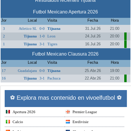
Resultados recientes Tijuana
Futbol Mexicano Apertura 2026
Jor
Local
Visita
Fecha
Hora
3
Atletico SL
0-0
Tijuana
31.Jul.26
21:00
2
Tijuana
1-0
Leon
24.Jul.26
20:00
1
Tijuana
3-1
Tigres
16.Jul.26
20:00
Futbol Mexicano Clausura 2026
Jor
Local
Visita
Fecha
Hora
17
Guadalajara
0-0
Tijuana
25.Abr.26
19:00
16
Tijuana
3-1
Pachuca
22.Abr.26
21:00
⚽ Explora mas contenido en vivoelfutbol ⚽
Apertura 2026
Premier League
Calcio
Eredivisie