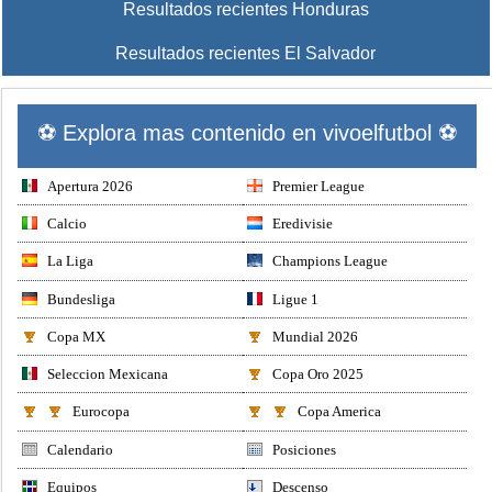
Resultados recientes Honduras
Resultados recientes El Salvador
⚽ Explora mas contenido en vivoelfutbol ⚽
Apertura 2026
Premier League
Calcio
Eredivisie
La Liga
Champions League
Bundesliga
Ligue 1
Copa MX
Mundial 2026
Seleccion Mexicana
Copa Oro 2025
Eurocopa
Copa America
Calendario
Posiciones
Equipos
Descenso