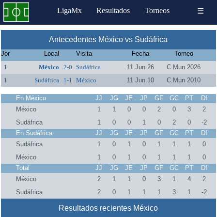
LigaMx
Resultados
Torneos
☰
Antecedentes México vs Sudáfrica
Jor
Local
Visita
Fecha
Torneo
1
México
2-0
Sudáfrica
11.Jun.26
C.Mun 2026
1
Sudáfrica
1-1
México
11.Jun.10
C.Mun 2010
En México
JJ
JG
JE
JP
GF
GC
PT
Df
México
1
1
0
0
2
0
3
2
Sudáfrica
1
0
0
1
0
2
0
-2
En Sudáfrica
JJ
JG
JE
JP
GF
GC
PT
Df
Sudáfrica
1
0
1
0
1
1
1
0
México
1
0
1
0
1
1
1
0
Total
JJ
JG
JE
JP
GF
GC
PT
Df
México
2
1
1
0
3
1
4
2
Sudáfrica
2
0
1
1
1
3
1
-2
Resultados recientes México