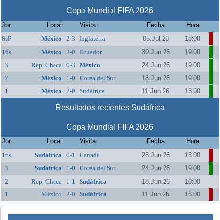
Copa Mundial FIFA 2026
Jor
Local
Visita
Fecha
Hora
8sF
México
2-3
Inglaterra
05.Jul.26
18:00
16s
México
2-0
Ecuador
30.Jun.26
19:00
3
Rep. Checa
0-3
México
24.Jun.26
19:00
2
México
1-0
Corea del Sur
18.Jun.26
19:00
1
México
2-0
Sudáfrica
11.Jun.26
13:00
Resultados recientes Sudáfrica
Copa Mundial FIFA 2026
Jor
Local
Visita
Fecha
Hora
16s
Sudáfrica
0-1
Canadá
28.Jun.26
13:00
3
Sudáfrica
1-0
Corea del Sur
24.Jun.26
19:00
2
Rep. Checa
1-1
Sudáfrica
18.Jun.26
10:00
1
México
2-0
Sudáfrica
11.Jun.26
13:00