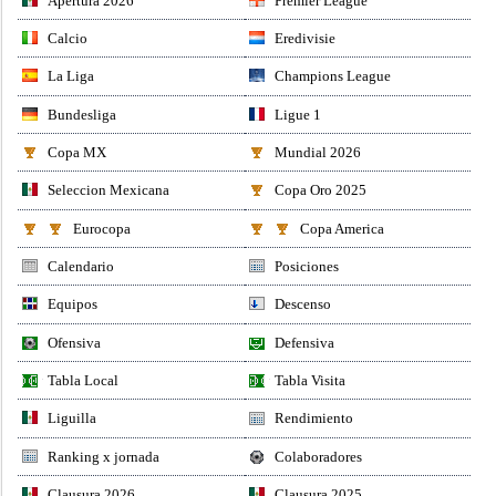
Apertura 2026
Premier League
Calcio
Eredivisie
La Liga
Champions League
Bundesliga
Ligue 1
Copa MX
Mundial 2026
Seleccion Mexicana
Copa Oro 2025
Eurocopa
Copa America
Calendario
Posiciones
Equipos
Descenso
Ofensiva
Defensiva
Tabla Local
Tabla Visita
Liguilla
Rendimiento
Ranking x jornada
Colaboradores
Clausura 2026
Clausura 2025