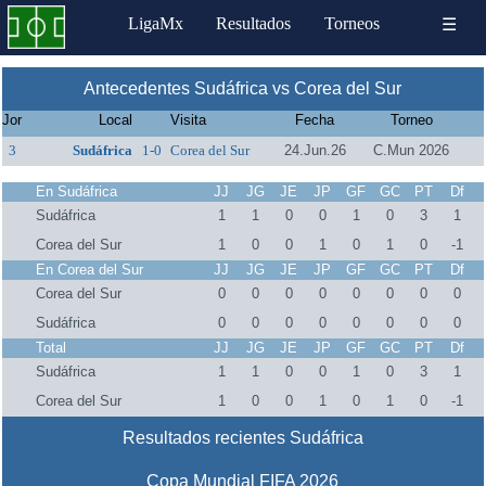
LigaMx
Resultados
Torneos
☰
Antecedentes Sudáfrica vs Corea del Sur
Jor
Local
Visita
Fecha
Torneo
3
Sudáfrica
1-0
Corea del Sur
24.Jun.26
C.Mun 2026
En Sudáfrica
JJ
JG
JE
JP
GF
GC
PT
Df
Sudáfrica
1
1
0
0
1
0
3
1
Corea del Sur
1
0
0
1
0
1
0
-1
En Corea del Sur
JJ
JG
JE
JP
GF
GC
PT
Df
Corea del Sur
0
0
0
0
0
0
0
0
Sudáfrica
0
0
0
0
0
0
0
0
Total
JJ
JG
JE
JP
GF
GC
PT
Df
Sudáfrica
1
1
0
0
1
0
3
1
Corea del Sur
1
0
0
1
0
1
0
-1
Resultados recientes Sudáfrica
Copa Mundial FIFA 2026