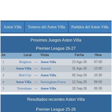
Aston Villa
Torneos del Aston Villa
Partidos del Aston Villa
Proximos Juegos Aston Villa
Premier League 26-27
Jor
Local
Visita
Fecha
Hora
1
Brighton
---
Aston Villa
23.Ago.26
07:00
2
Aston Villa
---
Arsenal
31.Ago.26
13:00
3
Hull City
---
Aston Villa
05.Sep.26
10:30
4
Aston Villa
---
Nottingham Forest
12.Sep.26
08:00
5
Tottenham
---
Aston Villa
19.Sep.26
05:30
Hotspur
Resultados recientes Aston Villa
Premier League 25-26