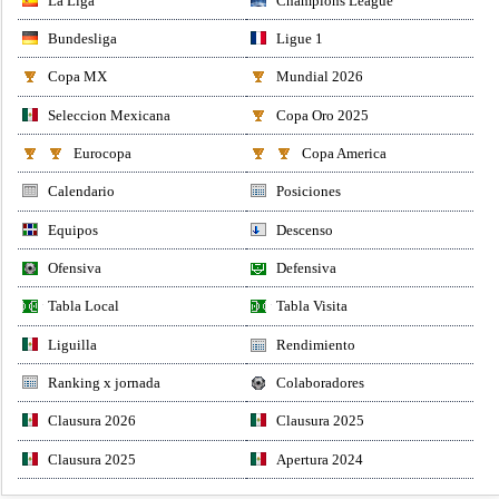
La Liga
Champions League
Bundesliga
Ligue 1
Copa MX
Mundial 2026
Seleccion Mexicana
Copa Oro 2025
Eurocopa
Copa America
Calendario
Posiciones
Equipos
Descenso
Ofensiva
Defensiva
Tabla Local
Tabla Visita
Liguilla
Rendimiento
Ranking x jornada
Colaboradores
Clausura 2026
Clausura 2025
Clausura 2025
Apertura 2024