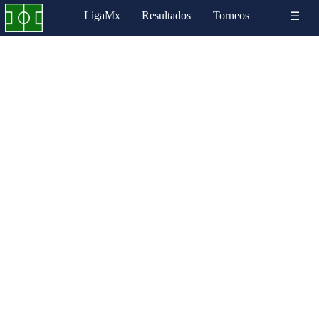
LigaMx
Resultados
Torneos
☰