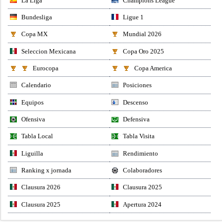
La Liga
Champions League
Bundesliga
Ligue 1
Copa MX
Mundial 2026
Seleccion Mexicana
Copa Oro 2025
Eurocopa
Copa America
Calendario
Posiciones
Equipos
Descenso
Ofensiva
Defensiva
Tabla Local
Tabla Visita
Liguilla
Rendimiento
Ranking x jornada
Colaboradores
Clausura 2026
Clausura 2025
Clausura 2025
Apertura 2024