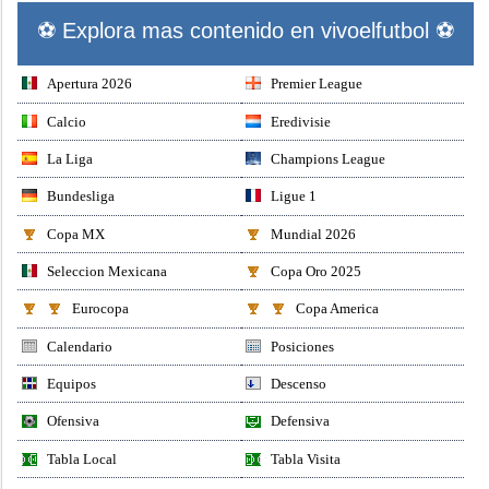
⚽ Explora mas contenido en vivoelfutbol ⚽
Apertura 2026
Premier League
Calcio
Eredivisie
La Liga
Champions League
Bundesliga
Ligue 1
Copa MX
Mundial 2026
Seleccion Mexicana
Copa Oro 2025
Eurocopa
Copa America
Calendario
Posiciones
Equipos
Descenso
Ofensiva
Defensiva
Tabla Local
Tabla Visita