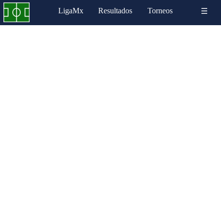
LigaMx
Resultados
Torneos
☰