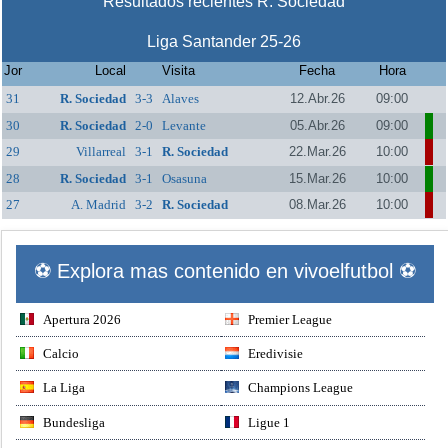
Resultados recientes R. Sociedad
Liga Santander 25-26
Jor
Local
Visita
Fecha
Hora
31
R. Sociedad
3-3
Alaves
12.Abr.26
09:00
30
R. Sociedad
2-0
Levante
05.Abr.26
09:00
29
Villarreal
3-1
R. Sociedad
22.Mar.26
10:00
28
R. Sociedad
3-1
Osasuna
15.Mar.26
10:00
27
A. Madrid
3-2
R. Sociedad
08.Mar.26
10:00
⚽ Explora mas contenido en vivoelfutbol ⚽
Apertura 2026
Premier League
Calcio
Eredivisie
La Liga
Champions League
Bundesliga
Ligue 1