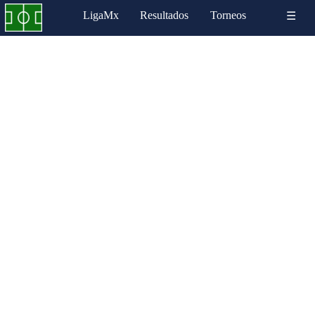
LigaMx
Resultados
Torneos
☰