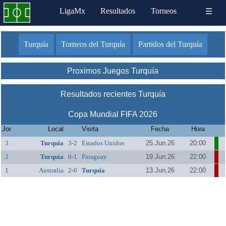
LigaMx
Resultados
Torneos
☰
Turquía
Torneos del Turquía
Partidos del Turquía
Proximos Juegos Turquía
Resultados recientes Turquía
Copa Mundial FIFA 2026
Jor
Local
Visita
Fecha
Hora
3
Turquía
3-2
Estados Unidos
25.Jun.26
20:00
2
Turquía
0-1
Paraguay
19.Jun.26
22:00
1
Australia
2-0
Turquía
13.Jun.26
22:00