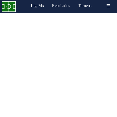
LigaMx
Resultados
Torneos
☰