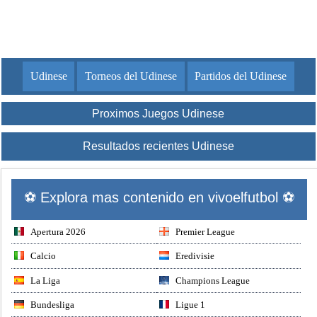
Udinese
Torneos del Udinese
Partidos del Udinese
Proximos Juegos Udinese
Resultados recientes Udinese
⚽ Explora mas contenido en vivoelfutbol ⚽
Apertura 2026
Premier League
Calcio
Eredivisie
La Liga
Champions League
Bundesliga
Ligue 1