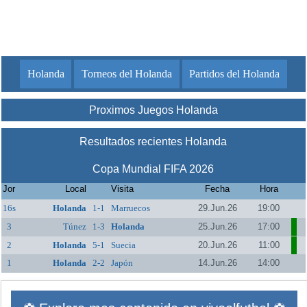
Holanda
Torneos del Holanda
Partidos del Holanda
Proximos Juegos Holanda
Resultados recientes Holanda
Copa Mundial FIFA 2026
Jor
Local
Visita
Fecha
Hora
16s
Holanda
1-1
Marruecos
29.Jun.26
19:00
3
Túnez
1-3
Holanda
25.Jun.26
17:00
2
Holanda
5-1
Suecia
20.Jun.26
11:00
1
Holanda
2-2
Japón
14.Jun.26
14:00