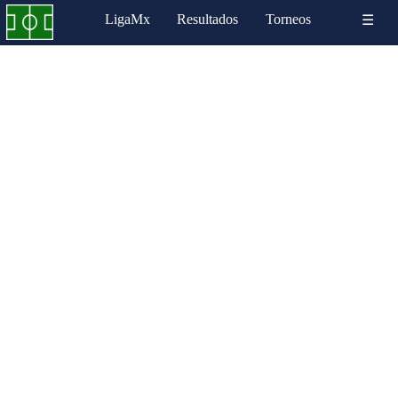
LigaMx
Resultados
Torneos
☰