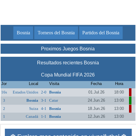
Bosnia
Torneos del Bosnia
Partidos del Bosnia
Proximos Juegos Bosnia
Resultados recientes Bosnia
Copa Mundial FIFA 2026
Jor
Local
Visita
Fecha
Hora
16s
Estados Unidos
2-0
Bosnia
01.Jul.26
18:00
3
Bosnia
3-1
Catar
24.Jun.26
13:00
2
Suiza
4-1
Bosnia
18.Jun.26
13:00
1
Canadá
1-1
Bosnia
12.Jun.26
13:00