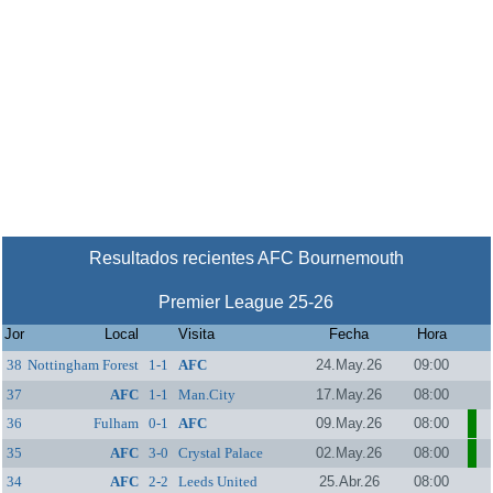
Resultados recientes AFC Bournemouth
Premier League 25-26
Jor
Local
Visita
Fecha
Hora
38
Nottingham Forest
1-1
AFC
24.May.26
09:00
Bournemouth
37
AFC
1-1
Man.City
17.May.26
08:00
Bournemouth
36
Fulham
0-1
AFC
09.May.26
08:00
Bournemouth
35
AFC
3-0
Crystal Palace
02.May.26
08:00
Bournemouth
34
AFC
2-2
Leeds United
25.Abr.26
08:00