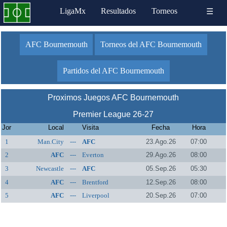
LigaMx
Resultados
Torneos
☰
AFC Bournemouth
Torneos del AFC Bournemouth
Partidos del AFC Bournemouth
Proximos Juegos AFC Bournemouth
Premier League 26-27
Jor
Local
Visita
Fecha
Hora
1
Man.City
---
AFC
23.Ago.26
07:00
Bournemouth
2
AFC
---
Everton
29.Ago.26
08:00
Bournemouth
3
Newcastle
---
AFC
05.Sep.26
05:30
Bournemouth
4
AFC
---
Brentford
12.Sep.26
08:00
Bournemouth
5
AFC
---
Liverpool
20.Sep.26
07:00
Bournemouth