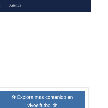
a
Agenda
⚽ Explora mas contenido en
vivoelfutbol ⚽