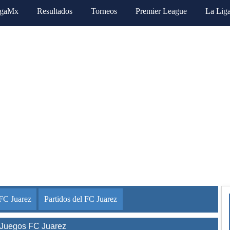
igaMx
Resultados
Torneos
Premier League
La Lig
FC Juarez
Partidos del FC Juarez
 Juegos FC Juarez