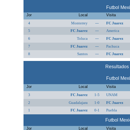
Futbol Mex
Jor
Local
Visita
4
Monterrey
---
FC Juarez
5
FC Juarez
---
America
6
Toluca
---
FC Juarez
7
FC Juarez
---
Pachuca
8
Santos
---
FC Juarez
Resultados 
Futbol Mex
Jor
Local
Visita
3
FC Juarez
1-5
UNAM
2
Guadalajara
1-0
FC Juarez
1
FC Juarez
0-1
Puebla
Futbol Mex
Jor
Local
Visita