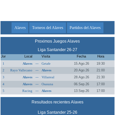
Alaves
Torneos del Alaves
Partidos del Alaves
Proximos Juegos Alaves
Liga Santander 26-27
Jor
Local
Visita
Fecha
Hora
1
Alaves
---
Getafe
15.Ago.26
19:30
2
Rayo Vallecano
---
Alaves
20.Ago.26
21:00
3
Alaves
---
Villarreal
28.Ago.26
21:30
4
Alaves
---
Osasuna
06.Sep.26
17:00
5
Racing
---
Alaves
13.Sep.26
17:00
Resultados recientes Alaves
Liga Santander 25-26