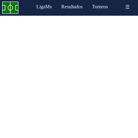
LigaMx
Resultados
Torneos
☰