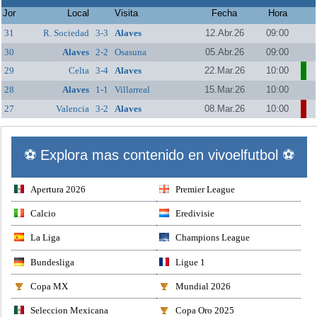
Jor
Local
Visita
Fecha
Hora
31
R. Sociedad
3-3
Alaves
12.Abr.26
09:00
30
Alaves
2-2
Osasuna
05.Abr.26
09:00
29
Celta
3-4
Alaves
22.Mar.26
10:00
28
Alaves
1-1
Villarreal
15.Mar.26
10:00
27
Valencia
3-2
Alaves
08.Mar.26
10:00
⚽ Explora mas contenido en vivoelfutbol ⚽
Apertura 2026
Premier League
Calcio
Eredivisie
La Liga
Champions League
Bundesliga
Ligue 1
Copa MX
Mundial 2026
Seleccion Mexicana
Copa Oro 2025