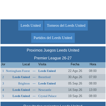
Leeds United
Torneos del Leeds United
Partidos del Leeds United
Proximos Juegos Leeds United
Premier League 26-27
Jor
Local
Visita
Fecha
Hora
1
Nottingham Forest
---
Leeds United
22.Ago.26
08:00
2
Leeds United
---
Brentford
30.Ago.26
07:00
3
Brighton
---
Leeds United
05.Sep.26
08:00
4
Leeds United
---
Newcastle
14.Sep.26
13:00
5
Leeds United
---
Crystal Palace
19.Sep.26
08:00