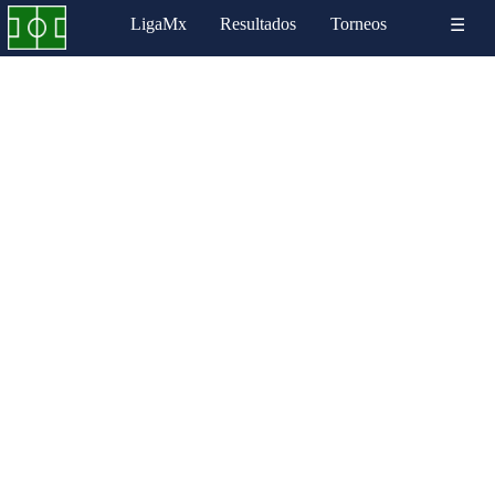
LigaMx
Resultados
Torneos
☰