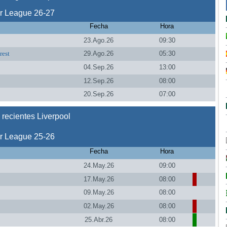
r League 26-27
Fecha
Hora
23.Ago.26
09:30
rest
29.Ago.26
05:30
04.Sep.26
13:00
12.Sep.26
08:00
20.Sep.26
07:00
recientes Liverpool
r League 25-26
Fecha
Hora
24.May.26
09:00
17.May.26
08:00
09.May.26
08:00
02.May.26
08:00
25.Abr.26
08:00