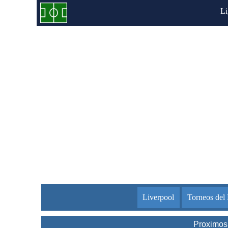
L
Liverpool
Torneos del 
Proximos