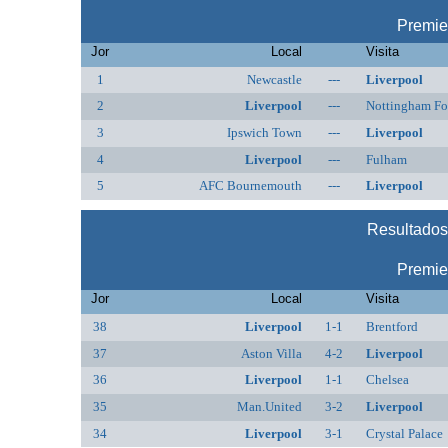
Premie
Jor
Local
Visita
1
Newcastle
---
Liverpool
2
Liverpool
---
Nottingham Fo
3
Ipswich Town
---
Liverpool
4
Liverpool
---
Fulham
5
AFC Bournemouth
---
Liverpool
Resultados 
Premie
Jor
Local
Visita
38
Liverpool
1-1
Brentford
37
Aston Villa
4-2
Liverpool
36
Liverpool
1-1
Chelsea
35
Man.United
3-2
Liverpool
34
Liverpool
3-1
Crystal Palace