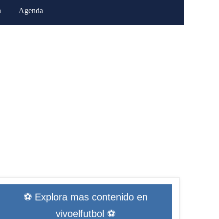
a
Agenda
⚽ Explora mas contenido en
vivoelfutbol ⚽